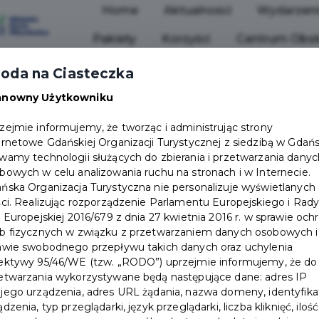
Home
Aktualności
Wydarzen
Pakiety
Korzyści
Centrum Obsł
oda na Ciasteczka
anowny Użytkowniku
zejmie informujemy, że tworząc i administrując strony
ernetowe Gdańskiej Organizacji Turystycznej z siedzibą w Gdań
wy Port
wamy technologii służących do zbierania i przetwarzania danyc
bowych w celu analizowania ruchu na stronach i w Internecie.
ńska Organizacja Turystyczna nie personalizuje wyświetlanych
darzenia
ści. Realizując rozporządzenie Parlamentu Europejskiego i Rad
i Europejskiej 2016/679 z dnia 27 kwietnia 2016 r. w sprawie och
b fizycznych w związku z przetwarzaniem danych osobowych i
awie swobodnego przepływu takich danych oraz uchylenia
ektywy 95/46/WE (tzw. „RODO”) uprzejmie informujemy, że do
Pokaż 
etwarzania wykorzystywane będą następujące dane: adres IP
jego urządzenia, adres URL żądania, nazwa domeny, identyfika
ądzenia, typ przeglądarki, język przeglądarki, liczba kliknięć, ilość
Liczba wydarzeń spełniających kr