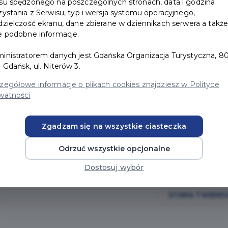
su spędzonego na poszczególnych stronach, data i godzina
zystania z Serwisu, typ i wersja systemu operacyjnego,
dzielczość ekranu, dane zbierane w dziennikach serwera a takż
e podobne informacje.
BEATA x 
20
inistratorem danych jest Gdańska Organizacja Turystyczna, 80
otwarcia 
 Gdańsk, ul. Niterów 3.
Sierpnia
zegółowe informacje o plikach cookies znajdziesz w Polityce
2026
KARTAPOLECA
watności
Wisłoujście, s
Zgadzam się na wszystkie ciasteczka
koncert otwarc
Odrzuć wszystkie opcjonalne
Szańca Wschod
legendarnej Tw
Dostosuj wybór
STARA TWIERD