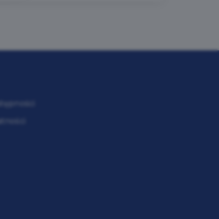
stępności
atności