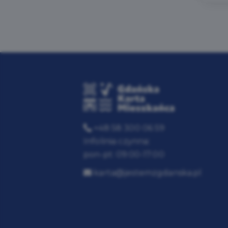
+48 58 300 06 59
Infolinia czynna:
pon-pt: 09:00-17:00
karta@jestemzgdanska.pl