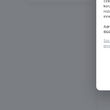
cza
kor
roz
inn
Adm
864
Szc
pry