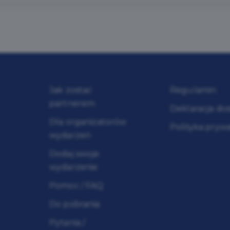
Jak zostać
Regulamin
partnerem
Deklaracja do
Dla organizatorów
Polityka pryw
wydarzeń
Dodaj swoje
wydarzenie
Pomoc / FAQ
Do pobrania
Pytania /