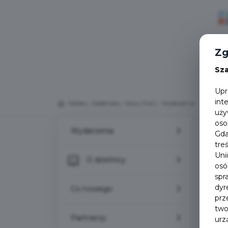
Zg
Sz
Upr
int
Home
Dzielnice
Nowy Port
Wydarzenia
No
uży
oso
Wydarzenia
Gda
Wy
tre
Uni
O dzielnicy
osó
spr
dyr
Co nowego
prz
two
Partnerzy
urz