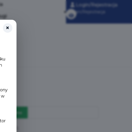
ia
Login/Rejestracja
Login/Rejestracja
ugi
×
sku
h
y
rony
 w
archiwalne
tor
yteria: 1.