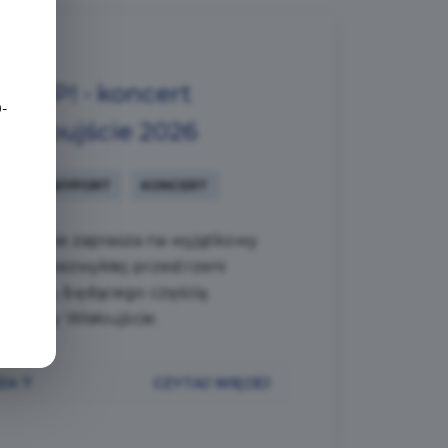
e
KAMP! - koncert
-
Wisłoujście 2026
NOWYPORT
KONCERT
erdecznie zaprasza na wyjątkowy
ia w niezwykłej przestrzeni
niego, będącego częścią
ierdzy Wisłoujście.
ZA 7
CZYTAJ WIĘCEJ