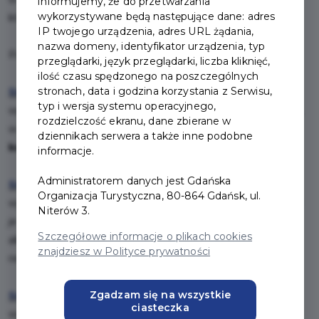
informujemy, że do przetwarzania
wykorzystywane będą następujące dane: adres
którymi gdańszczanie raczyli się ponad 120 lat temu!
IP twojego urządzenia, adres URL żądania,
nazwa domeny, identyfikator urządzenia, typ
Pakiet Smaki Gdańska występuje w
trzech wariantach
:
przeglądarki, język przeglądarki, liczba kliknięć,
ilość czasu spędzonego na poszczególnych
stronach, data i godzina korzystania z Serwisu,
Smaki Gdańska - solo
: W ramach pakietu masz do
typ i wersja systemu operacyjnego,
wykorzystania jeden zestaw Smaki Gdańska. Ty wybierasz,
rozdzielczość ekranu, dane zbierane w
w której z restauracji partnerskich go zjesz.
Pakiet Solo
dziennikach serwera a także inne podobne
kosztuje 120 zł
.
informacje.
Administratorem danych jest Gdańska
Smaki Gdańska - duet
: W pakiecie masz do
Organizacja Turystyczna, 80-864 Gdańsk, ul.
wykorzystania dwa zestawy Smaki Gdańska. Możesz zjeść
Niterów 3.
je sam w dwóch spośród naszych restauracji partnerskich
Szczegółowe informacje o plikach cookies
albo zabrać ze sobą wyjątkową osobę na kolację do jednej
znajdziesz w Polityce prywatności
restauracji.
Pakiet Duet kosztuje 216 zł
.
Zgadzam się na wszystkie
Smaki Gdańska - kwartet
: W pakiecie masz do
ciasteczka
wykorzystania cztery zestawy Smaki Gdańska. Możesz