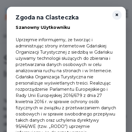
×
Login/Rejestracja
Otwór
Zgoda na Ciasteczka
Szanowny Użytkowniku
Home
Projekty
Smaki Gdańska
Uprzejmie informujemy, że tworząc i
administrując strony internetowe Gdańskiej
Organizacji Turystycznej z siedzibą w Gdańsku
Smaki Gdańska
używamy technologii służących do zbierania i
przetwarzania danych osobowych w celu
analizowania ruchu na stronach i w Internecie.
Informacje
Gdańska Organizacja Turystyczna nie
personalizuje wyświetlanych treści. Realizując
rozporządzenie Parlamentu Europejskiego i
Rady Unii Europejskiej 2016/679 z dnia 27
Ten
30-dniowy płatny pakiet
to bilet na prawdziwą,
kwietnia 2016 r. w sprawie ochrony osób
fizycznych w związku z przetwarzaniem danych
kulinarną przygodę. Dzięki niemu spróbujesz oryginalnych
osobowych i w sprawie swobodnego przepływu
dań XIX wiecznej kuchni gdańskiej - przygotowany set dań
takich danych oraz uchylenia dyrektywy
składa się z trzech potraw. To niezwykła i pyszna przygoda
95/46/WE (tzw. „RODO”) uprzejmie
w świecie smaku i okazja do posmakowania potraw,