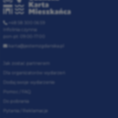
+48 58 300 06 59
Infolinia czynna:
pon-pt: 09:00-17:00
karta@jestemzgdanska.pl
Jak zostać partnerem
Dla organizatorów wydarzeń
Dodaj swoje wydarzenie
Pomoc / FAQ
Do pobrania
Pytania / Reklamacje