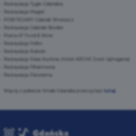
Restauracja Tygle Gdańskie,
Restauracja Magiel
POBITEGARY Gdańsk Wrzeszcz
Restauracja Gdański Bowke
Piwna 47 Food & Wine
Restauracja Fellini
Restauracja Kubicki
Restauracja Stara Kuchnia (Hotel ARCHE Dwór Uphagena)
Restauracja Filharmonia
Restauracja Panorama
Więcej o pakiecie Smaki Gdańska przeczytasz
tutaj
.