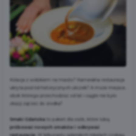
Kolacja z widokiem na miasto? Kameralna restauracja
ukryta pośród historycznych uliczek? A może miejsce,
obok którego przechodzisz od lat i ciągle nie było
okazji zajrzeć do środka?
Smaki Gdańska
to pakiet dla osób, które lubią
próbować nowych smaków i odkrywać
restauracje
. W kilkunastu gdańskich lokalach czekają