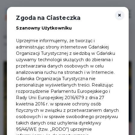
×
Login/Rejestracja
Otwór
Zgoda na Ciasteczka
Szanowny Użytkowniku
Home
Lista aktualności
Uprzejmie informujemy, że tworząc i
Smaki Gdańska – poznaj miasto od kulinarnej strony
administrując strony internetowe Gdańskiej
Organizacji Turystycznej z siedzibą w Gdańsku
używamy technologii służących do zbierania i
przetwarzania danych osobowych w celu
analizowania ruchu na stronach i w Internecie.
Gdańska Organizacja Turystyczna nie
personalizuje wyświetlanych treści. Realizując
rozporządzenie Parlamentu Europejskiego i
Rady Unii Europejskiej 2016/679 z dnia 27
kwietnia 2016 r. w sprawie ochrony osób
fizycznych w związku z przetwarzaniem danych
osobowych i w sprawie swobodnego przepływu
takich danych oraz uchylenia dyrektywy
95/46/WE (tzw. „RODO”) uprzejmie