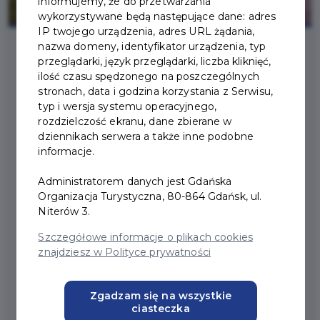
informujemy, że do przetwarzania
wykorzystywane będą następujące dane: adres
IP twojego urządzenia, adres URL żądania,
nazwa domeny, identyfikator urządzenia, typ
przeglądarki, język przeglądarki, liczba kliknięć,
2026-06-08
ilość czasu spędzonego na poszczególnych
stronach, data i godzina korzystania z Serwisu,
typ i wersja systemu operacyjnego,
SMAKI GDAŃSKA –
rozdzielczość ekranu, dane zbierane w
dziennikach serwera a także inne podobne
POZNAJ MIASTO OD
informacje.
KULINARNEJ STRONY
Administratorem danych jest Gdańska
Organizacja Turystyczna, 80-864 Gdańsk, ul.
Niterów 3.
Szczegółowe informacje o plikach cookies
znajdziesz w Polityce prywatności
Zgadzam się na wszystkie
ciasteczka