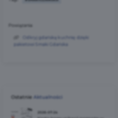
Powiązania:
Odkryj gdańską kuchnię dzięki
pakietowi Smaki Gdańska
Ostatnie
Aktualności
2026-07-24