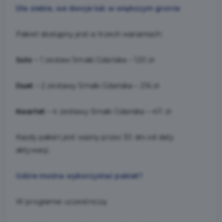
Dla siebie, we dwoje lub w większym gronie
Pakiet dostępny jest w trzech wariantach:
Solo
– 1 zestaw Smaki Gdańska – 120 zł
Duet
– 2 zestawy Smaki Gdańska – 216 zł
Kwartet
– 4 zestawy Smaki Gdańska – 411 zł
Każdy pakiet jest ważny przez 30 dni od daty
aktywacji.
Gdzie można wykorzystać pakiet?
W programie uczestniczą: