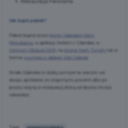
Restauracja Panorama
Jak kupić pakiet?
Pakiet kupisz przez
konto Gdańskiej Karty
Mieszkańca
, w aplikacji Jestem z Gdańska, w
Centrum Obsługi GKM
, na
stronie Karty Turysty
lub w
formie
vouchera w sklepie Visit Gdańsk
.
Smaki Gdańska to dobry pomysł na wieczór we
dwoje, spotkanie ze znajomymi, prezent albo po
prostu wizytę w restauracji, którą od dawna chcesz
odwiedzić.
Tagi:
#SMAKIGDAŃSKA