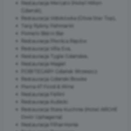
Restauracja Mercato (Hotel Hilton
Gdańsk),
Restauracja Vidokówka (Olivia Star Top),
Targ Rybny Fishmarkt
Pomelo Bistro Bar
Restauracja Piwnica Rajców
Restauracja Villa Eva,
Restauracja Tygle Gdańskie,
Restauracja Magiel
POBITEGARY Gdańsk Wrzeszcz
Restauracja Gdański Bowke
Piwna 47 Food & Wine
Restauracja Fellini
Restauracja Kubicki
Restauracja Stara Kuchnia (Hotel ARCHE
Dwór Uphagena)
Restauracja Filharmonia