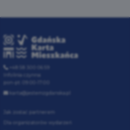
+48 58 300 06 59
Infolinia czynna:
pon-pt: 09:00-17:00
karta@jestemzgdanska.pl
Jak zostać partnerem
Dla organizatorów wydarzeń