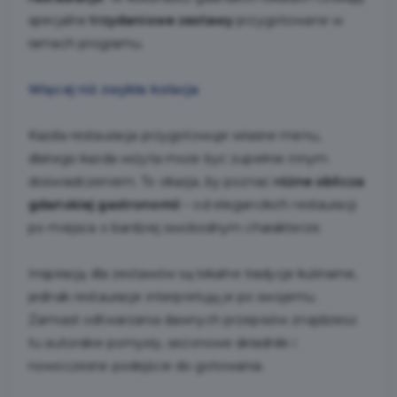
specjalne
trzydaniowe zestawy
przygotowane w
ramach programu.
Więcej niż zwykła kolacja
Każda restauracja przygotowuje własne menu,
dlatego każda wizyta może być zupełnie innym
doświadczeniem. To okazja, by poznać
różne oblicza
gdańskiej gastronomii
– od eleganckich restauracji
po miejsca o bardziej swobodnym charakterze.
Inspiracją dla zestawów są lokalne tradycje kulinarne,
jednak restauracje interpretują je po swojemu.
Zamiast odtwarzania dawnych przepisów znajdziesz
tu autorskie pomysły, sezonowe składniki i
nowoczesne podejście do gotowania.