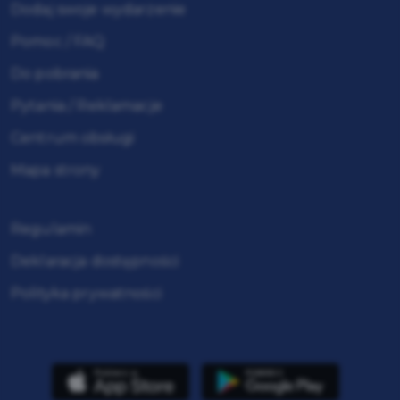
Dodaj swoje wydarzenie
Pomoc / FAQ
Do pobrania
Pytania / Reklamacje
Centrum obsługi
Mapa strony
Regulamin
Deklaracja dostępności
Polityka prywatności