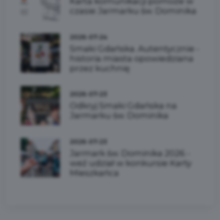
Karta komunikacji pomoże w
czasie Jarmarku św. Dominika
2026-07-24
Smaki Gdańska. Autentycznie -
historia miasta opowiedziana
przez kuchnię
2026-07-23
Odkryj Smaki Gdańska na
Jarmarku św. Dominika
2026-07-23
Jarmark św. Dominika 2026 -
weź udział w konkursie Karty
Mieszkańca