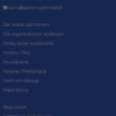
karta@jestemzgdanska.pl
Jak zostać partnerem
Dla organizatorów wydarzeń
Dodaj swoje wydarzenie
Pomoc / FAQ
Do pobrania
Pytania / Reklamacje
Centrum obsługi
Mapa strony
Regulamin