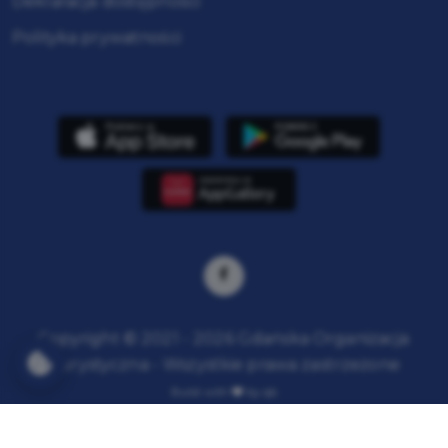
Deklaracja dostępności
Polityka prywatności
Copyright © 2021 - 2026 Gdańska Organizacja
Turystyczna - Wszystkie prawa zastrzeżone
Build with
by qb