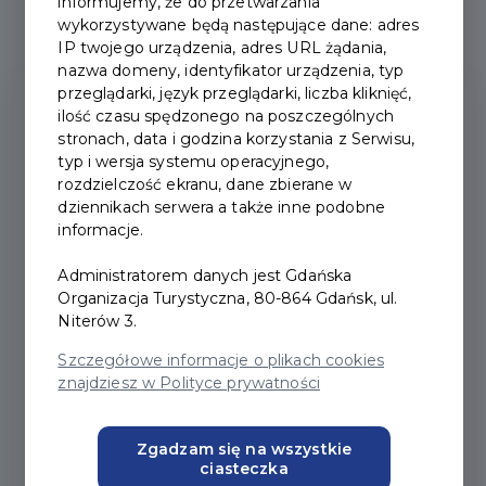
informujemy, że do przetwarzania
wykorzystywane będą następujące dane: adres
IP twojego urządzenia, adres URL żądania,
nazwa domeny, identyfikator urządzenia, typ
przeglądarki, język przeglądarki, liczba kliknięć,
Centrum Obsługi Gdańskiej Karty
ilość czasu spędzonego na poszczególnych
Mieszkańca nr 1
stronach, data i godzina korzystania z Serwisu,
typ i wersja systemu operacyjnego,
rozdzielczość ekranu, dane zbierane w
al. Grunwaldzka 148
dziennikach serwera a także inne podobne
informacje.
Wskazówki dojazdu z Google
Administratorem danych jest Gdańska
Organizacja Turystyczna, 80-864 Gdańsk, ul.
Niterów 3.
Godziny otwarcia:
Szczegółowe informacje o plikach cookies
znajdziesz w Polityce prywatności
poniedziałek-piątek 09:00-17:00
sobota-niedziela nieczynne
przerwa w obsłudze, poniedziałek-piątek
Zgadzam się na wszystkie
ciasteczka
13:00-13:30