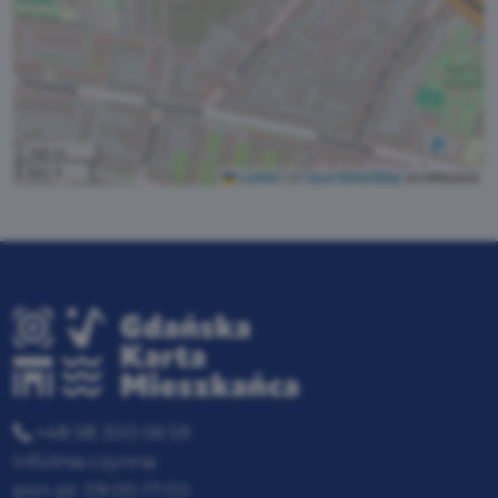
100 m
300 ft
Leaflet
|
©
OpenStreetMap
contributors
+48 58 300 06 59
Infolinia czynna:
pon-pt: 09:00-17:00