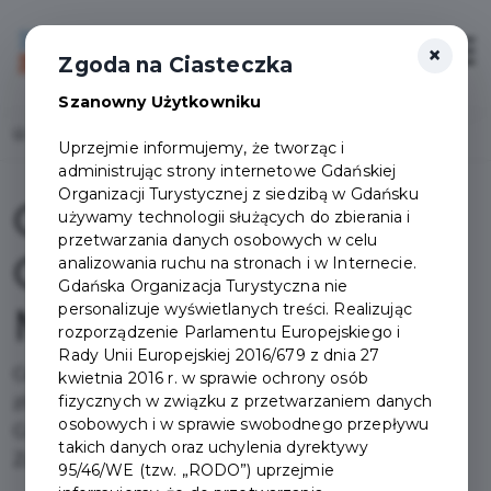
×
Login/Rejestracja
Otwór
Zgoda na Ciasteczka
Szanowny Użytkowniku
Home
Punkty obsługi
Uprzejmie informujemy, że tworząc i
administrując strony internetowe Gdańskiej
Organizacji Turystycznej z siedzibą w Gdańsku
Centrum Obsługi
używamy technologii służących do zbierania i
przetwarzania danych osobowych w celu
Gdańskiej Karty
analizowania ruchu na stronach i w Internecie.
Gdańska Organizacja Turystyczna nie
Mieszkańca
personalizuje wyświetlanych treści. Realizując
rozporządzenie Parlamentu Europejskiego i
Rady Unii Europejskiej 2016/679 z dnia 27
Centrum Obsługi Gdańskiej Karty Mieszkańca
kwietnia 2016 r. w sprawie ochrony osób
fizycznych w związku z przetwarzaniem danych
zlokalizowane jest we Wrzeszczu przy ulicy
osobowych i w sprawie swobodnego przepływu
Grunwaldzkiej 148, naprzeciwko Galerii Bałtyckiej.
takich danych oraz uchylenia dyrektywy
Zapraszamy!
95/46/WE (tzw. „RODO”) uprzejmie