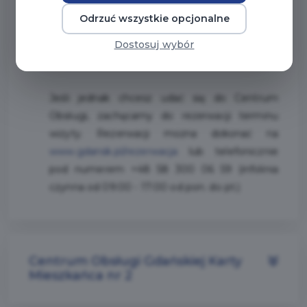
Odrzuć wszystkie opcjonalne
Pamiętaj, że wszystkie sprawy załatwisz
Dostosuj wybór
online po zalogowaniu na swoje konto lub
w aplikacji Jestem z Gdańska!
Jeśli jednak chcesz udać się do Centrum
Obsługi, zachęcamy do rezerwacji terminu
wizyty. Rezerwacji można dokonać na
www.gdansk.pl/rezerwacja
lub telefonicznie
pod numerem +48 58 300 06 59 (infolinia
czynna od 09:00 - 17:00 od pon. do pt.)
Centrum Obsługi Gdańskiej Karty
Mieszkańca nr 2