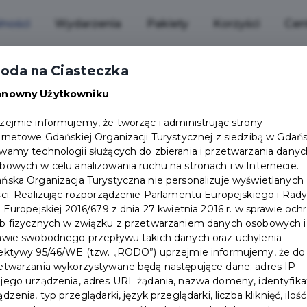
lności
Wydarzenia
Pakiety
Korzyści
Cen
oda na Ciasteczka
anowny Użytkowniku
zejmie informujemy, że tworząc i administrując strony
ernetowe Gdańskiej Organizacji Turystycznej z siedzibą w Gdań
Pakiet mieszkańca 2026.
wamy technologii służących do zbierania i przetwarzania danyc
Czas aktywować Kartę
bowych w celu analizowania ruchu na stronach i w Internecie.
ńska Organizacja Turystyczna nie personalizuje wyświetlanych
Mieszkańca!
ści. Realizując rozporządzenie Parlamentu Europejskiego i Rad
i Europejskiej 2016/679 z dnia 27 kwietnia 2016 r. w sprawie och
b fizycznych w związku z przetwarzaniem danych osobowych i
Dodanie Pakietu Mieszkańca 2026 to
awie swobodnego przepływu takich danych oraz uchylenia
niezbędny krok, który umożliwia
ektywy 95/46/WE (tzw. „RODO”) uprzejmie informujemy, że do
aktywację Karty i korzystanie ze
etwarzania wykorzystywane będą następujące dane: adres IP
jego urządzenia, adres URL żądania, nazwa domeny, identyfika
wszystkich jej funkcji....
ądzenia, typ przeglądarki, język przeglądarki, liczba kliknięć, ilość