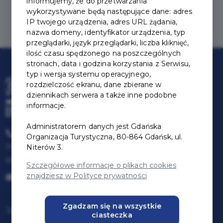
informujemy, że do przetwarzania
Wyczyść kryteria wyszukiwania
wykorzystywane będą następujące dane: adres
IP twojego urządzenia, adres URL żądania,
nazwa domeny, identyfikator urządzenia, typ
przeglądarki, język przeglądarki, liczba kliknięć,
ilość czasu spędzonego na poszczególnych
stronach, data i godzina korzystania z Serwisu,
typ i wersja systemu operacyjnego,
rozdzielczość ekranu, dane zbierane w
dziennikach serwera a także inne podobne
informacje.
Administratorem danych jest Gdańska
+48 58 300 06 59
Organizacja Turystyczna, 80-864 Gdańsk, ul.
Infolinia czynna:
Niterów 3.
pon-pt: 09:00-17:00
Szczegółowe informacje o plikach cookies
znajdziesz w Polityce prywatności
karta@jestemzgdanska.pl
Zgadzam się na wszystkie
Jak zostać partnerem
ciasteczka