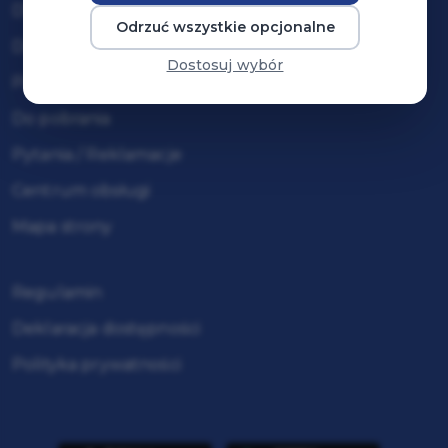
Dla organizatorów wydarzeń
Odrzuć wszystkie opcjonalne
Dodaj swoje wydarzenie
Dostosuj wybór
Pomoc / FAQ
Do pobrania
Pytania / Reklamacje
Centrum obsługi
Mapa strony
Regulamin
Deklaracja dostępności
Polityka prywatności