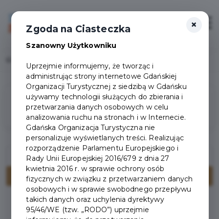
×
Login/Rejestracja
Otwór
Zgoda na Ciasteczka
Szanowny Użytkowniku
Home
Wydarzenia
Uprzejmie informujemy, że tworząc i
administrując strony internetowe Gdańskiej
Organizacji Turystycznej z siedzibą w Gdańsku
używamy technologii służących do zbierania i
Filtry
przetwarzania danych osobowych w celu
analizowania ruchu na stronach i w Internecie.
Gdańska Organizacja Turystyczna nie
personalizuje wyświetlanych treści. Realizując
rozporządzenie Parlamentu Europejskiego i
Rady Unii Europejskiej 2016/679 z dnia 27
kwietnia 2016 r. w sprawie ochrony osób
fizycznych w związku z przetwarzaniem danych
osobowych i w sprawie swobodnego przepływu
takich danych oraz uchylenia dyrektywy
Brak wydarzeń spełniających kryteria wyszukiwania.
95/46/WE (tzw. „RODO”) uprzejmie