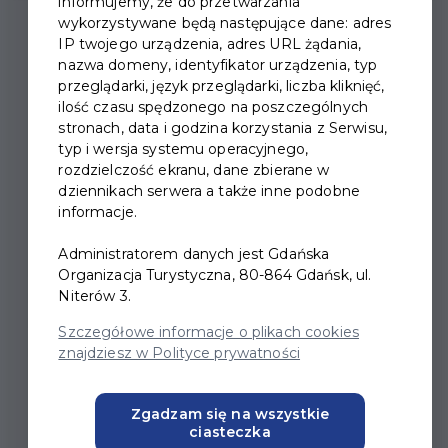
informujemy, że do przetwarzania
wykorzystywane będą następujące dane: adres
IP twojego urządzenia, adres URL żądania,
nazwa domeny, identyfikator urządzenia, typ
przeglądarki, język przeglądarki, liczba kliknięć,
ilość czasu spędzonego na poszczególnych
ROZMOWA O ŻAŁOBIE
stronach, data i godzina korzystania z Serwisu,
typ i wersja systemu operacyjnego,
PO ZWIERZĘTACH |
rozdzielczość ekranu, dane zbierane w
PARADOKSY ISTNIENIA 8
dziennikach serwera a także inne podobne
informacje.
„Marzy mi się świat, w którym żałoba po stracie
Administratorem danych jest Gdańska
osoby zwierzęcej jest widziana i szanowana. W
Organizacja Turystyczna, 80-864 Gdańsk, ul.
Niterów 3.
którym można pożegnać zwierzęcego
towarzysza w sposób godny i jawny” –
Szczegółowe informacje o plikach cookies
postuluje Katarzyna Przała, celebrantka
znajdziesz w Polityce prywatności
funeralna.
Zgadzam się na wszystkie
„W jaki sposób upamiętnić zmarłego innego
ciasteczka