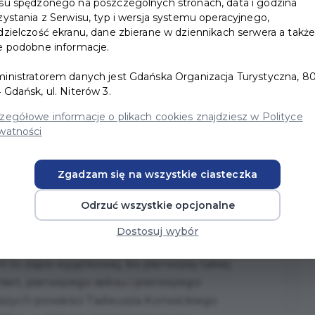
su spędzonego na poszczególnych stronach, data i godzina
zystania z Serwisu, typ i wersja systemu operacyjnego,
dzielczość ekranu, dane zbierane w dziennikach serwera a takż
e podobne informacje.
inistratorem danych jest Gdańska Organizacja Turystyczna, 80
 Gdańsk, ul. Niterów 3.
zegółowe informacje o plikach cookies znajdziesz w Polityce
watności
Zgadzam się na wszystkie ciasteczka
Odrzuć wszystkie opcjonalne
ÓW MIŁOSNYCH
Dostosuj wybór
apis wyjątkowej, bo pierwszej takiej
nień, pierwszego seksu i pierwszego
ejszych powieści Tadeusza Konwickiego