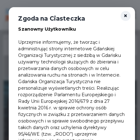
×
Login/Rejestracja
Otwór
Zgoda na Ciasteczka
Szanowny Użytkowniku
Home
Wydarzenia
Nieczułość
Uprzejmie informujemy, że tworząc i
administrując strony internetowe Gdańskiej
Wydarzenie już się
Organizacji Turystycznej z siedzibą w Gdańsku
zakończyło
używamy technologii służących do zbierania i
przetwarzania danych osobowych w celu
analizowania ruchu na stronach i w Internecie.
Gdańska Organizacja Turystyczna nie
personalizuje wyświetlanych treści. Realizując
rozporządzenie Parlamentu Europejskiego i
Rady Unii Europejskiej 2016/679 z dnia 27
kwietnia 2016 r. w sprawie ochrony osób
fizycznych w związku z przetwarzaniem danych
osobowych i w sprawie swobodnego przepływu
takich danych oraz uchylenia dyrektywy
95/46/WE (tzw. „RODO”) uprzejmie