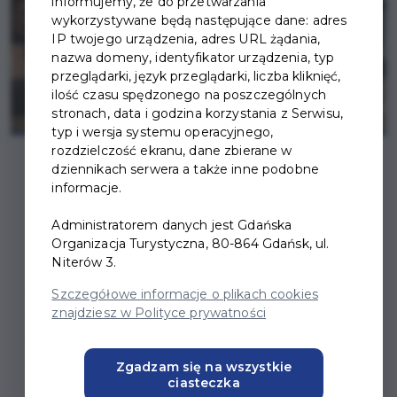
informujemy, że do przetwarzania
wykorzystywane będą następujące dane: adres
IP twojego urządzenia, adres URL żądania,
nazwa domeny, identyfikator urządzenia, typ
przeglądarki, język przeglądarki, liczba kliknięć,
ilość czasu spędzonego na poszczególnych
stronach, data i godzina korzystania z Serwisu,
typ i wersja systemu operacyjnego,
rozdzielczość ekranu, dane zbierane w
dziennikach serwera a także inne podobne
informacje.
Administratorem danych jest Gdańska
NIECZUŁOŚĆ
Organizacja Turystyczna, 80-864 Gdańsk, ul.
Niterów 3.
W Dziewczej Górze na Kaszubach Rozela samotnie
Szczegółowe informacje o plikach cookies
znajdziesz w Polityce prywatności
wychowuje córki Gertę, Trudę i Ildę. W domu
postawionym za pieniądze z ubezpieczenia po jej
mężu Abramie, dorasta kolejne pokolenie kobiet,
Zgadzam się na wszystkie
ciasteczka
walczących o przetrwanie w obliczu historycznej