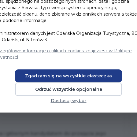
su spędzonego na poszczególnych stronach, data i godzina
zystania z Serwisu, typ i wersja systemu operacyjnego,
dzielczość ekranu, dane zbierane w dziennikach serwera a takż
e podobne informacje.
inistratorem danych jest Gdańska Organizacja Turystyczna, 80
 Gdańsk, ul. Niterów 3.
zegółowe informacje o plikach cookies znajdziesz w Polityce
watności
Zgadzam się na wszystkie ciasteczka
Odrzuć wszystkie opcjonalne
Dostosuj wybór
a i głównym kandydatem do przejęcia jego