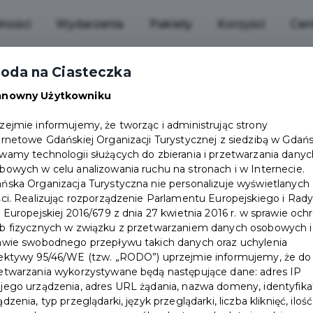
lności
Wydarzenia
Pakiety
Korzyści
Cen
oda na Ciasteczka
anowny Użytkowniku
Wydarzenie już się zakończył
zejmie informujemy, że tworząc i administrując strony
ernetowe Gdańskiej Organizacji Turystycznej z siedzibą w Gdań
wamy technologii służących do zbierania i przetwarzania danyc
bowych w celu analizowania ruchu na stronach i w Internecie.
ńska Organizacja Turystyczna nie personalizuje wyświetlanych
ści. Realizując rozporządzenie Parlamentu Europejskiego i Rad
i Europejskiej 2016/679 z dnia 27 kwietnia 2016 r. w sprawie och
b fizycznych w związku z przetwarzaniem danych osobowych i
awie swobodnego przepływu takich danych oraz uchylenia
ektywy 95/46/WE (tzw. „RODO”) uprzejmie informujemy, że do
etwarzania wykorzystywane będą następujące dane: adres IP
jego urządzenia, adres URL żądania, nazwa domeny, identyfika
ądzenia, typ przeglądarki, język przeglądarki, liczba kliknięć, ilość