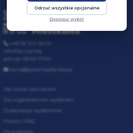
Odrzuć wszystkie opcjonalne
Dostosuj wybór
+48 58 300 06 59
Infolinia czynna:
pon-pt: 09:00-17:00
karta@jestemzgdanska.pl
Jak zostać partnerem
Dla organizatorów wydarzeń
Dodaj swoje wydarzenie
Pomoc / FAQ
Do pobrania