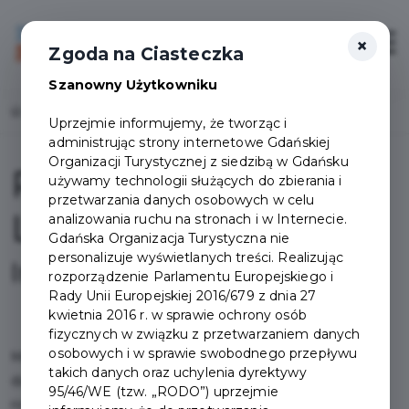
×
Login/Rejestracja
Otwór
Zgoda na Ciasteczka
Szanowny Użytkowniku
Home
Projekty
Pakiet Gdańskiego Lwa
Uprzejmie informujemy, że tworząc i
administrując strony internetowe Gdańskiej
Organizacji Turystycznej z siedzibą w Gdańsku
Pakiet Gdańskiego
używamy technologii służących do zbierania i
przetwarzania danych osobowych w celu
Lwa
analizowania ruchu na stronach i w Internecie.
Gdańska Organizacja Turystyczna nie
personalizuje wyświetlanych treści. Realizując
Informacje
rozporządzenie Parlamentu Europejskiego i
Rady Unii Europejskiej 2016/679 z dnia 27
kwietnia 2016 r. w sprawie ochrony osób
fizycznych w związku z przetwarzaniem danych
osobowych i w sprawie swobodnego przepływu
Miłośnikom zoo proponujemy Pakiet Gdańskiego Lwa,
takich danych oraz uchylenia dyrektywy
dzięki któremu mogą korzystać z nielimitowanego,
95/46/WE (tzw. „RODO”) uprzejmie
rocznego wejścia do obiektu.