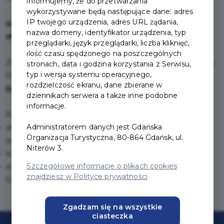
informujemy, że do przetwarzania
wykorzystywane będą następujące dane: adres
IP twojego urządzenia, adres URL żądania,
Umożliwia nieograniczony wstęp do ogrodu przez 12
nazwa domeny, identyfikator urządzenia, typ
miesięcy od dnia jej zakupu.
przeglądarki, język przeglądarki, liczba kliknięć,
ilość czasu spędzonego na poszczególnych
Zweryfikowani użytkownicy Karty Mieszkańca mogą nabyć
stronach, data i godzina korzystania z Serwisu,
typ i wersja systemu operacyjnego,
Pakiet Gdańskiego Lwa za
90 zł (normalny)
lub
70 zł
rozdzielczość ekranu, dane zbierane w
(ulgowy)
.
dziennikach serwera a także inne podobne
informacje.
Pakiet Gdańskiego Lwa zamówisz i opłacisz:
Administratorem danych jest Gdańska
online po zalogowaniu do swojego konta na
Organizacja Turystyczna, 80-864 Gdańsk, ul.
www.jestemzgdanska.pl lub
Niterów 3.
w aplikacji Jestem z Gdańska lub
Szczegółowe informacje o plikach cookies
w Centrum Obsługi Gdańskiej Karty Mieszkańca przy alei
znajdziesz w Polityce prywatności
Grunwaldzkiej 148.
Zgadzam się na wszystkie
ciasteczka