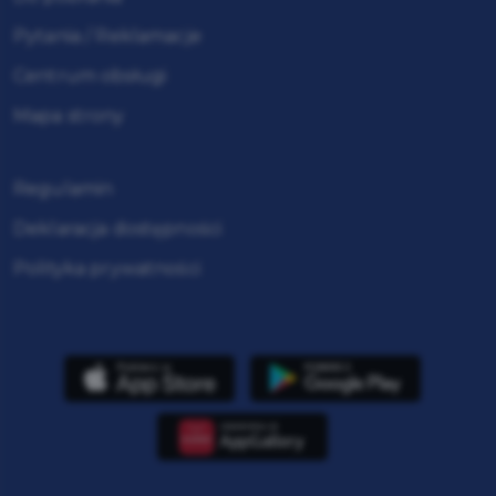
Pytania / Reklamacje
Centrum obsługi
Mapa strony
Regulamin
Deklaracja dostępności
Polityka prywatności