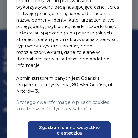
informujemy, że do przetwarzania
Wyczyść kryteria wyszukiwania
wykorzystywane będą następujące dane: adres
IP twojego urządzenia, adres URL żądania,
nazwa domeny, identyfikator urządzenia, typ
przeglądarki, język przeglądarki, liczba kliknięć,
ilość czasu spędzonego na poszczególnych
stronach, data i godzina korzystania z Serwisu,
typ i wersja systemu operacyjnego,
rozdzielczość ekranu, dane zbierane w
dziennikach serwera a także inne podobne
informacje.
Administratorem danych jest Gdańska
+48 58 300 06 59
Organizacja Turystyczna, 80-864 Gdańsk, ul.
Infolinia czynna:
Niterów 3.
pon-pt: 09:00-17:00
Szczegółowe informacje o plikach cookies
znajdziesz w Polityce prywatności
karta@jestemzgdanska.pl
Zgadzam się na wszystkie
Jak zostać partnerem
ciasteczka