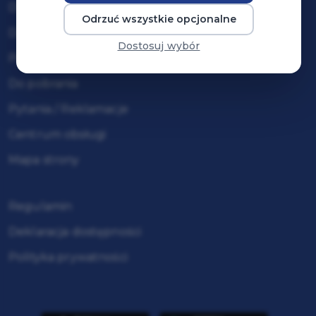
Dla organizatorów wydarzeń
Odrzuć wszystkie opcjonalne
Dodaj swoje wydarzenie
Dostosuj wybór
Pomoc / FAQ
Do pobrania
Pytania / Reklamacje
Centrum obsługi
Mapa strony
Regulamin
Deklaracja dostępności
Polityka prywatności