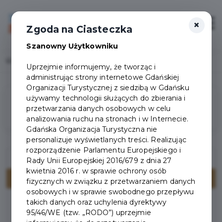
×
Login/Rejestracja
Otwór
Zgoda na Ciasteczka
Szanowny Użytkowniku
Home
Wydarzenia
Uprzejmie informujemy, że tworząc i
administrując strony internetowe Gdańskiej
Organizacji Turystycznej z siedzibą w Gdańsku
używamy technologii służących do zbierania i
Filtry
przetwarzania danych osobowych w celu
analizowania ruchu na stronach i w Internecie.
Gdańska Organizacja Turystyczna nie
personalizuje wyświetlanych treści. Realizując
rozporządzenie Parlamentu Europejskiego i
Rady Unii Europejskiej 2016/679 z dnia 27
kwietnia 2016 r. w sprawie ochrony osób
fizycznych w związku z przetwarzaniem danych
osobowych i w sprawie swobodnego przepływu
takich danych oraz uchylenia dyrektywy
Brak wydarzeń spełniających kryteria wyszukiwania.
95/46/WE (tzw. „RODO”) uprzejmie