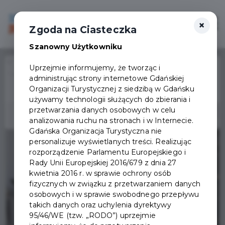
×
Login/Rejestracja
Otwór
Zgoda na Ciasteczka
Szanowny Użytkowniku
Home
Wydarzenia
Uprzejmie informujemy, że tworząc i
Trzeci wiek w zdrowiu - edycja letnia programu zdrowotnego
administrując strony internetowe Gdańskiej
Wydarzenie już się
Organizacji Turystycznej z siedzibą w Gdańsku
zakończyło
używamy technologii służących do zbierania i
przetwarzania danych osobowych w celu
analizowania ruchu na stronach i w Internecie.
Gdańska Organizacja Turystyczna nie
personalizuje wyświetlanych treści. Realizując
rozporządzenie Parlamentu Europejskiego i
Rady Unii Europejskiej 2016/679 z dnia 27
kwietnia 2016 r. w sprawie ochrony osób
fizycznych w związku z przetwarzaniem danych
osobowych i w sprawie swobodnego przepływu
takich danych oraz uchylenia dyrektywy
95/46/WE (tzw. „RODO”) uprzejmie