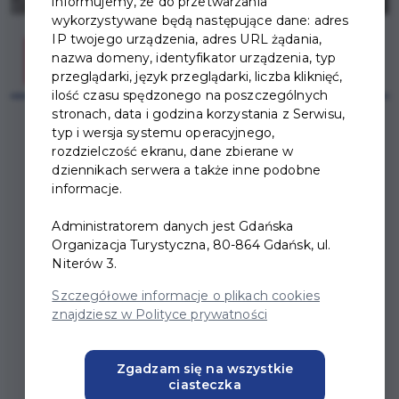
informujemy, że do przetwarzania
wykorzystywane będą następujące dane: adres
IP twojego urządzenia, adres URL żądania,
nazwa domeny, identyfikator urządzenia, typ
przeglądarki, język przeglądarki, liczba kliknięć,
ilość czasu spędzonego na poszczególnych
stronach, data i godzina korzystania z Serwisu,
typ i wersja systemu operacyjnego,
rozdzielczość ekranu, dane zbierane w
dziennikach serwera a także inne podobne
informacje.
TRZECI WIEK W
Administratorem danych jest Gdańska
ZDROWIU - EDYCJA
Organizacja Turystyczna, 80-864 Gdańsk, ul.
Niterów 3.
LETNIA PROGRAMU
Szczegółowe informacje o plikach cookies
ZDROWOTNEGO
znajdziesz w Polityce prywatności
Program Trzecie Wiek w Zdrowiu skierowany
Zgadzam się na wszystkie
jest do kobiet i mężczyzn w wieku 60 i więcej,
ciasteczka