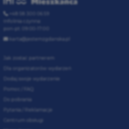
+48 58 300 06 59
Infolinia czynna:
pon-pt: 09:00-17:00
karta@jestemzgdanska.pl
Jak zostać partnerem
Dla organizatorów wydarzeń
Dodaj swoje wydarzenie
Pomoc / FAQ
Do pobrania
Pytania / Reklamacje
Centrum obsługi