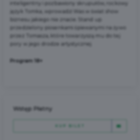
inteligentny i pozbawiony skrupułów, rockowy
język Tomka, wprowadzi Was w świat show
biznesu jakiego nie znacie. Stand up
przedzielony piosenkami śpiewanymi na żywo
przez Tomasza, które towarzyszą mu do tej
pory w jego drodze artystycznej.
Program 18+
Wstęp Płatny
KUP BILET