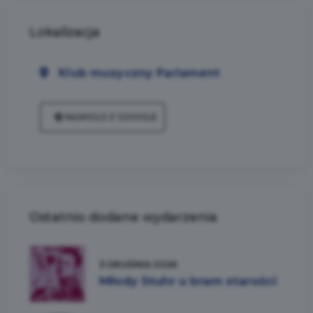
Lokalizacja
Klub muzyczny Parlament
NAWIGUJ Z GOOGLE
Ostatnio dodane wydarzenia
3 GRUDNIA 2026
Młody Stuhr u bram starości