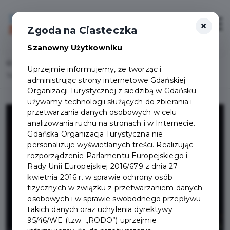
×
Login/Rejestracja
Otwór
Zgoda na Ciasteczka
Szanowny Użytkowniku
Home
Wydarzenia
Uprzejmie informujemy, że tworząc i
Tomasz Karolak Stand Up - Miłość Ci wszystkiego nie wybaczy
administrując strony internetowe Gdańskiej
Organizacji Turystycznej z siedzibą w Gdańsku
używamy technologii służących do zbierania i
przetwarzania danych osobowych w celu
analizowania ruchu na stronach i w Internecie.
Gdańska Organizacja Turystyczna nie
personalizuje wyświetlanych treści. Realizując
rozporządzenie Parlamentu Europejskiego i
Rady Unii Europejskiej 2016/679 z dnia 27
kwietnia 2016 r. w sprawie ochrony osób
fizycznych w związku z przetwarzaniem danych
osobowych i w sprawie swobodnego przepływu
takich danych oraz uchylenia dyrektywy
95/46/WE (tzw. „RODO”) uprzejmie