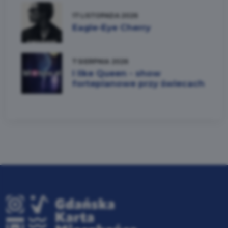
17 LISTOPADA 2026
Eagle-Eye Cherry
7 SIERPNIA 2026
I like Queen - show
fortepianowe przy świecach