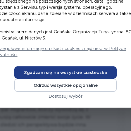
su spędzonego na poszczególnych stronach, data i godzina
zystania z Serwisu, typ i wersja systemu operacyjnego,
dzielczość ekranu, dane zbierane w dziennikach serwera a takż
e podobne informacje.
inistratorem danych jest Gdańska Organizacja Turystyczna, 80
 Gdańsk, ul. Niterów 3.
zegółowe informacje o plikach cookies znajdziesz w Polityce
watności
, TEATR MIGRO, W
Zgadzam się na wszystkie ciasteczka
LU KULTURY
Odrzuć wszystkie opcjonalne
Dostosuj wybór
 par migrantów, którzy wywodzą się z
szą całkowicie zmienić swoje życie. W
 śledzić ich perspektywa będzie inna.