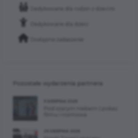
Dedykowane dla rodzin z dziećmi
Dedykowane dla dzieci
Dostępne zadaszenie
Pozostałe wydarzenia partnera
9 SIERPNIA 2026
Pod szarym niebem | pokaz
filmu i rozmowa
29 SIERPNIA 2026