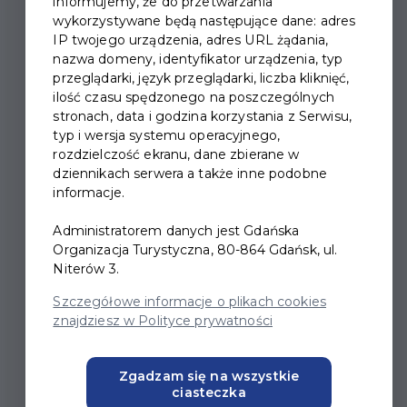
informujemy, że do przetwarzania
wykorzystywane będą następujące dane: adres
IP twojego urządzenia, adres URL żądania,
nazwa domeny, identyfikator urządzenia, typ
przeglądarki, język przeglądarki, liczba kliknięć,
RYMY DO WOLNOŚCI |
ilość czasu spędzonego na poszczególnych
WARSZTATY DLA RODZIN
stronach, data i godzina korzystania z Serwisu,
typ i wersja systemu operacyjnego,
rozdzielczość ekranu, dane zbierane w
Cykl zajęć poświęcony kreatywnemu
dziennikach serwera a także inne podobne
używaniu języka. Uwolnij swój język i pozwól
informacje.
mu korzystać z wyobraźni. Niech twoje słowa
Administratorem danych jest Gdańska
zatańczą w rytmie wolności. Na warsztatach
Organizacja Turystyczna, 80-864 Gdańsk, ul.
poznasz podstawowe pojęcia związane z
Niterów 3.
tworzeniem wierszy, a także rozwiążesz supeł
Szczegółowe informacje o plikach cookies
języka i poczujesz doWolność tworzenia. Dzięki
znajdziesz w Polityce prywatności
wspólnej językowej zabawie zdobędziesz
śmiałość poetyckiego wyrażania siebie, a
Zgadzam się na wszystkie
możliwość wyrażania siebie jest podstawą
ciasteczka
wolności każdego z nas!