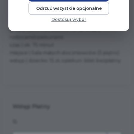
Odrzuć wszystkie opcjonalne
termin | zawsze ostatnia niedziela miesiąca,
Dostosuj wybór
godz. 11.00
grupa wiekowa | dzieci 6–10 lat wraz z
rodzicami/opiekunami
czas | ok. 75 minut
miejsce | Sala małych stoczniowców (3 piętro)
wstęp | dziecko: 15 zł, opiekun: bilet bezpłatny
Wstęp Płatny
15