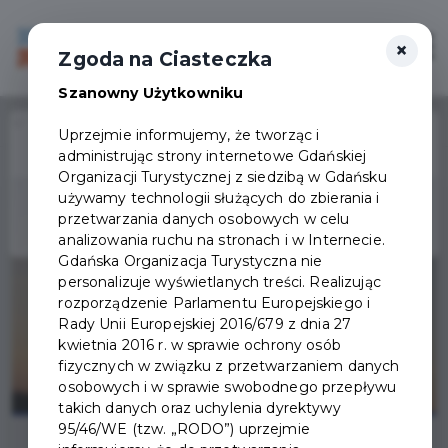
×
Login/Rejestracja
Otwór
Zgoda na Ciasteczka
Szanowny Użytkowniku
Home
Wydarzenia
Rymy do wolności | warsztaty dla rodzin
Uprzejmie informujemy, że tworząc i
administrując strony internetowe Gdańskiej
Wydarzenie już się
Organizacji Turystycznej z siedzibą w Gdańsku
zakończyło
używamy technologii służących do zbierania i
przetwarzania danych osobowych w celu
analizowania ruchu na stronach i w Internecie.
Gdańska Organizacja Turystyczna nie
personalizuje wyświetlanych treści. Realizując
rozporządzenie Parlamentu Europejskiego i
Rady Unii Europejskiej 2016/679 z dnia 27
kwietnia 2016 r. w sprawie ochrony osób
fizycznych w związku z przetwarzaniem danych
osobowych i w sprawie swobodnego przepływu
takich danych oraz uchylenia dyrektywy
95/46/WE (tzw. „RODO”) uprzejmie