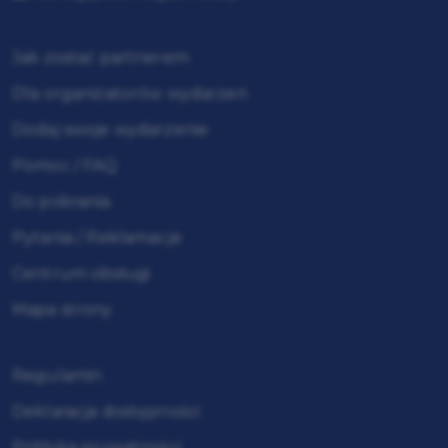
Jak zostać partnerem
Dla organizatorów wydarzeń
Dodaj swoje wydarzenie
Pomoc / FAQ
Do pobrania
Pytania / Reklamacje
Centrum obsługi
Mapa strony
Regulamin
Deklaracja dostępności
Polityka prywatności