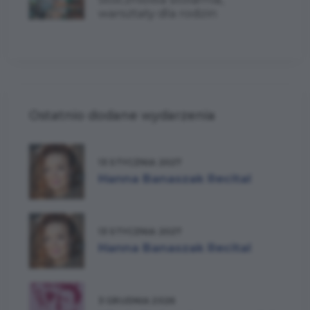
warsztaty dla rodzin
Ostatnio dodane wydarzenia
13 STYCZNIA 2027
Hanna Banaszak Recital
13 STYCZNIA 2027
Hanna Banaszak Recital
3 GRUDNIA 2026