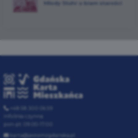
Młody Stuhr u bram starości
+48 58 300 06 59
Infolinia czynna:
pon-pt: 09:00-17:00
karta@jestemzgdanska.pl