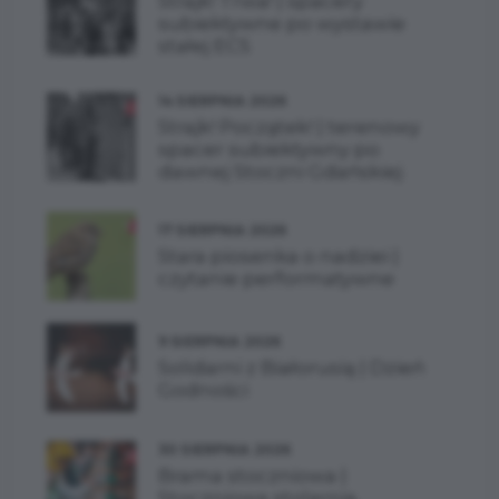
Strajk! Trwa! | spacery
subiektywne po wystawie
stałej ECS
14 SIERPNIA 2026
Strajk! Początek! | terenowy
spacer subiektywny po
dawnej Stoczni Gdańskiej
17 SIERPNIA 2026
Stara piosenka o nadziei |
czytanie performatywne
9 SIERPNIA 2026
Solidarni z Białorusią | Dzień
Godności
30 SIERPNIA 2026
Brama stoczniowa |
Stoczniowa stolarnia,