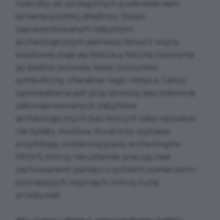
twierdzy ze szczególnym podkreśleniem
istnienia polskiej składnicy. Dzięki
zaprezentowanym zabytkom
archeologicznym pierwsza bitwa II wojny
światowej staje się bliższa a historia zacierania
jej śladów pozwala lepiej zrozumieć
symboliczny charakter tego miejsca. Całość
opowiedziana jest przy pomocy pieczołowicie
zakonserwowanych zabytków
archeologicznych bez których taka opowieść
nie byłaby możliwa. Kuratorzy wystawy
przybliżają codzienną pracę archeologów
MIIWŚ, którzy nieustannie pracują nad
zachowaniem pamięci o polskich żołnierzach i
późniejszych więźniach, którzy tutaj
przebywali.