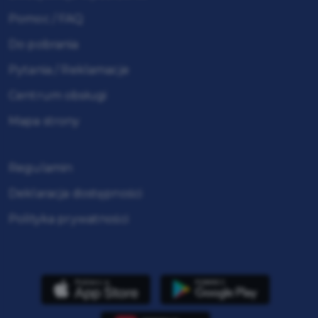
Pomoc / FAQ
Do pobrania
Pytania / Reklamacje
Centrum obsługi
Mapa strony
Regulamin
Deklaracja dostępności
Polityka prywatności