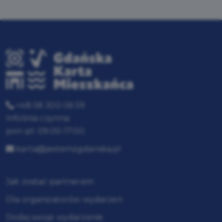
+48 58 300 06 59
Infolinia czynna:
pon-pt: 09:00-17:00
karta@jestemzgdanska.pl
Jak zostać partnerem
Dla organizatorów wydarzeń
Dodaj swoje wydarzenie