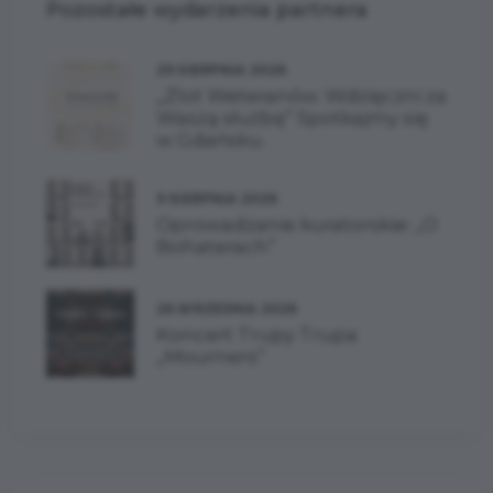
Pozostałe wydarzenia partnera
29 SIERPNIA 2026
„Zlot Weteranów. Wdzięczni za
Waszą służbę” Spotkajmy się
w Gdańsku.
9 SIERPNIA 2026
Oprowadzanie kuratorskie: „O
Bohaterach”
26 WRZEŚNIA 2026
Koncert Trupy Trupa
„Mourners”