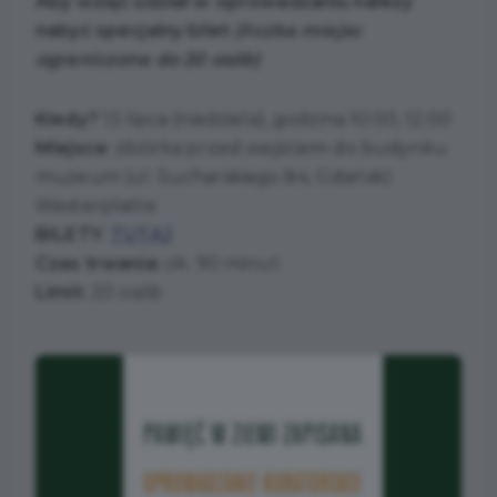
Aby wziąć udział w oprowadzaniu należy
nabyć specjalny bilet
(liczba miejsc
ograniczona do 20 osób)
Kiedy?
13 lipca (niedziela), godzina 10:00, 12:00
Miejsce
: zbiórka przed wejściem do budynku
muzeum (ul. Sucharskiego 84, Gdańsk)
Westerplatte
BILETY
:
TUTAJ
Czas trwania:
ok. 90 minut
Limit:
20 osób