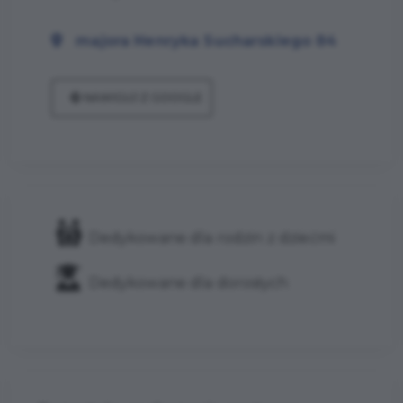
majora Henryka Sucharskiego 84
NAWIGUJ Z GOOGLE
Dedykowane dla rodzin z dziećmi
Dedykowane dla dorosłych