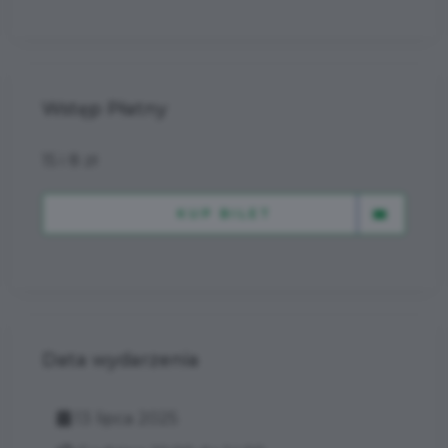
Wstęp Płatny
15 i 8 zł
KUP BILET
Data wydarzenia
13 lipca 2025