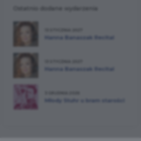
Ostatnio dodane wydarzenia
13 STYCZNIA 2027
Hanna Banaszak Recital
13 STYCZNIA 2027
Hanna Banaszak Recital
3 GRUDNIA 2026
Młody Stuhr u bram starości