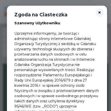
×
Login/Rejestracja
Otwór
Zgoda na Ciasteczka
Szanowny Użytkowniku
Home
Wydarzenia
Uprzejmie informujemy, że tworząc i
Oprowadzanie kuratorskie po wystawie „Pamięć w ziemi zapisana.
administrując strony internetowe Gdańskiej
Wydarzenie już się
Archeologia Westerplatte”
Organizacji Turystycznej z siedzibą w Gdańsku
zakończyło
używamy technologii służących do zbierania i
przetwarzania danych osobowych w celu
analizowania ruchu na stronach i w Internecie.
Gdańska Organizacja Turystyczna nie
personalizuje wyświetlanych treści. Realizując
rozporządzenie Parlamentu Europejskiego i
Rady Unii Europejskiej 2016/679 z dnia 27
kwietnia 2016 r. w sprawie ochrony osób
fizycznych w związku z przetwarzaniem danych
osobowych i w sprawie swobodnego przepływu
takich danych oraz uchylenia dyrektywy
95/46/WE (tzw. „RODO”) uprzejmie