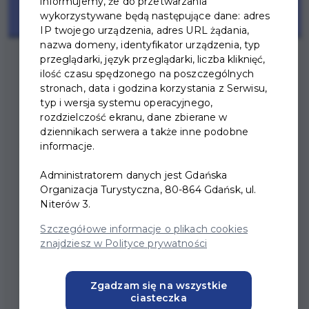
informujemy, że do przetwarzania
wykorzystywane będą następujące dane: adres
IP twojego urządzenia, adres URL żądania,
nazwa domeny, identyfikator urządzenia, typ
przeglądarki, język przeglądarki, liczba kliknięć,
ilość czasu spędzonego na poszczególnych
stronach, data i godzina korzystania z Serwisu,
typ i wersja systemu operacyjnego,
rozdzielczość ekranu, dane zbierane w
MIKOŁAJKOWE
dziennikach serwera a także inne podobne
WARSZTATY W
informacje.
MANUFAKTURZE
Administratorem danych jest Gdańska
Organizacja Turystyczna, 80-864 Gdańsk, ul.
BOLESŁAWIEC
Niterów 3.
Szczegółowe informacje o plikach cookies
Zapraszamy na wyjątkowy, mikołajkowy
znajdziesz w Polityce prywatności
weekend pełen kreatywnej zabawy!
Przygotowaliśmy dla Was mikołajkowy cykl
Zgadzam się na wszystkie
warsztatów stempelkowych, podczas których
ciasteczka