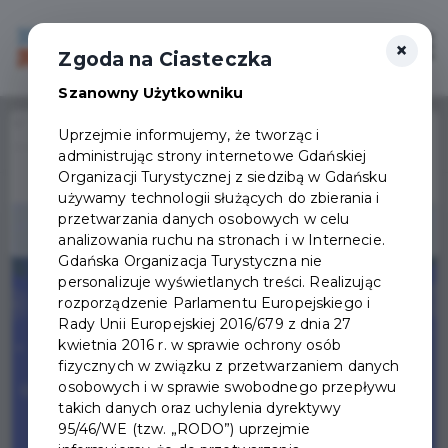
×
Login/Rejestracja
Otwór
Zgoda na Ciasteczka
Szanowny Użytkowniku
Home
Wydarzenia
Uprzejmie informujemy, że tworząc i
Mikołajkowe Warsztaty w Manufakturze Bolesławiec
administrując strony internetowe Gdańskiej
Wydarzenie już się
Organizacji Turystycznej z siedzibą w Gdańsku
zakończyło
używamy technologii służących do zbierania i
przetwarzania danych osobowych w celu
analizowania ruchu na stronach i w Internecie.
Gdańska Organizacja Turystyczna nie
personalizuje wyświetlanych treści. Realizując
rozporządzenie Parlamentu Europejskiego i
Rady Unii Europejskiej 2016/679 z dnia 27
kwietnia 2016 r. w sprawie ochrony osób
fizycznych w związku z przetwarzaniem danych
osobowych i w sprawie swobodnego przepływu
takich danych oraz uchylenia dyrektywy
95/46/WE (tzw. „RODO”) uprzejmie