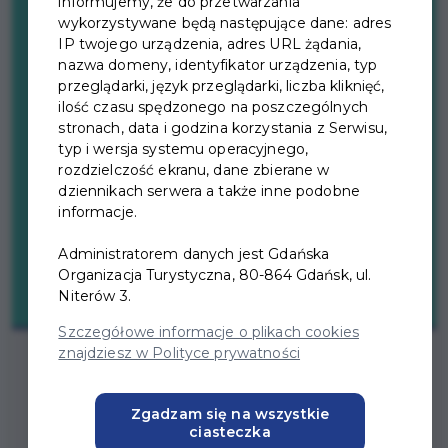
informujemy, że do przetwarzania
wykorzystywane będą następujące dane: adres
IP twojego urządzenia, adres URL żądania,
nazwa domeny, identyfikator urządzenia, typ
przeglądarki, język przeglądarki, liczba kliknięć,
ilość czasu spędzonego na poszczególnych
stronach, data i godzina korzystania z Serwisu,
typ i wersja systemu operacyjnego,
rozdzielczość ekranu, dane zbierane w
dziennikach serwera a także inne podobne
informacje.
Administratorem danych jest Gdańska
Organizacja Turystyczna, 80-864 Gdańsk, ul.
Niterów 3.
Szczegółowe informacje o plikach cookies
znajdziesz w Polityce prywatności
Zgadzam się na wszystkie
ciasteczka