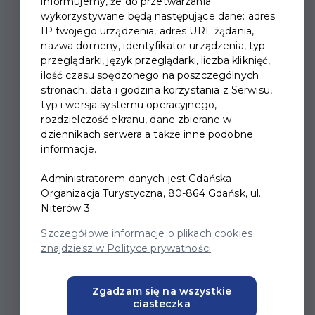
informujemy, że do przetwarzania
wykorzystywane będą następujące dane: adres
IP twojego urządzenia, adres URL żądania,
nazwa domeny, identyfikator urządzenia, typ
KOLĘDOWANIE Z
przeglądarki, język przeglądarki, liczba kliknięć,
ilość czasu spędzonego na poszczególnych
ZESPOŁEM ENEJ
stronach, data i godzina korzystania z Serwisu,
typ i wersja systemu operacyjnego,
Świąteczne utwory zarejestrowane na dwóch płytach
rozdzielczość ekranu, dane zbierane w
dziennikach serwera a także inne podobne
- „Kolędy pod wspólnym niebem” oraz „Kolędy z
informacje.
pierwszą gwiazdą” - zaprezentujemy Wam podczas
pełnych świątecznej magii spotkań, w znanych z
Administratorem danych jest Gdańska
poprzednich lat aranżacjach, choć tym razem w
Organizacja Turystyczna, 80-864 Gdańsk, ul.
rozszerzonym składzie, bowiem, dołączy wyjątkowy
Niterów 3.
gość.
Szczegółowe informacje o plikach cookies
zaproszony do współpracy jest prawdziwy podhalański
znajdziesz w Polityce prywatności
góral z krwi i kości - Szymon Chyc-Magdzin, który z
pewnością wniesie do wspólnych występów powiew
Zgadzam się na wszystkie
energii rodem spod samych Tatr.
ciasteczka