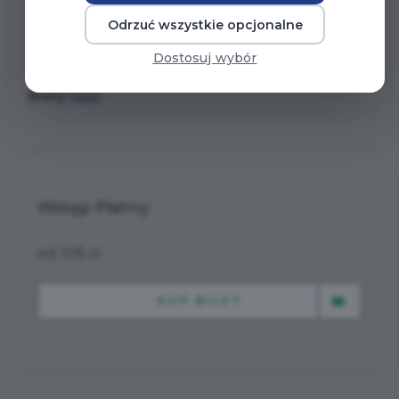
Odrzuć wszystkie opcjonalne
18:00 - otwarcie drzwi dla publiczności
19:00 - koncert
Dostosuj wybór
Bilety
tutaj
Wstęp Płatny
od 109 zł
KUP BILET