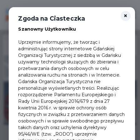
×
Login/Rejestracja
Otwór
Zgoda na Ciasteczka
Szanowny Użytkowniku
Home
Wydarzenia
Kolędowanie z zespołem ENEJ
Uprzejmie informujemy, że tworząc i
administrując strony internetowe Gdańskiej
Wydarzenie już się
Organizacji Turystycznej z siedzibą w Gdańsku
zakończyło
używamy technologii służących do zbierania i
przetwarzania danych osobowych w celu
analizowania ruchu na stronach i w Internecie.
Gdańska Organizacja Turystyczna nie
personalizuje wyświetlanych treści. Realizując
rozporządzenie Parlamentu Europejskiego i
Rady Unii Europejskiej 2016/679 z dnia 27
kwietnia 2016 r. w sprawie ochrony osób
fizycznych w związku z przetwarzaniem danych
osobowych i w sprawie swobodnego przepływu
takich danych oraz uchylenia dyrektywy
95/46/WE (tzw. „RODO”) uprzejmie