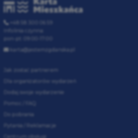
+48 58 300 06 59
Infolinia czynna:
pon-pt: 09:00-17:00
karta@jestemzgdanska.pl
Jak zostać partnerem
Dla organizatorów wydarzeń
Dodaj swoje wydarzenie
Pomoc / FAQ
Do pobrania
Pytania / Reklamacje
Centrum obsługi