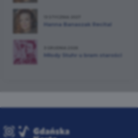
13 STYCZNIA 2027
Hanna Banaszak Recital
3 GRUDNIA 2026
Młody Stuhr u bram starości