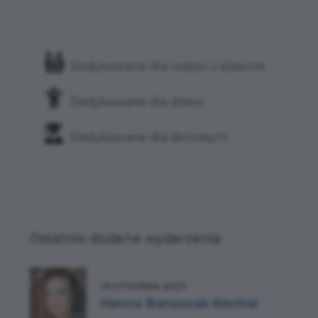
Dedykowane dla rodzin z dziećmi
Dedykowane dla dzieci
Dedykowane dla dorosłych
Ostatnio dodane wydarzenia
13 STYCZNIA 2027
Hanna Banaszak Recital