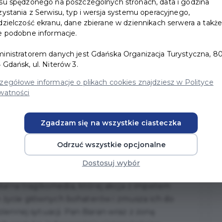
su spędzonego na poszczególnych stronach, data i godzina
zystania z Serwisu, typ i wersja systemu operacyjnego,
dzielczość ekranu, dane zbierane w dziennikach serwera a takż
e podobne informacje.
inistratorem danych jest Gdańska Organizacja Turystyczna, 80
 Gdańsk, ul. Niterów 3.
zegółowe informacje o plikach cookies znajdziesz w Polityce
watności
Zgadzam się na wszystkie ciasteczka
Odrzuć wszystkie opcjonalne
HMITT?
Dostosuj wybór
lna tragikomedia, której akcja z impetem
 życie głównych bohaterów i zmusza ich do
dziennej sytuacji. Pan Baran wraz z żoną