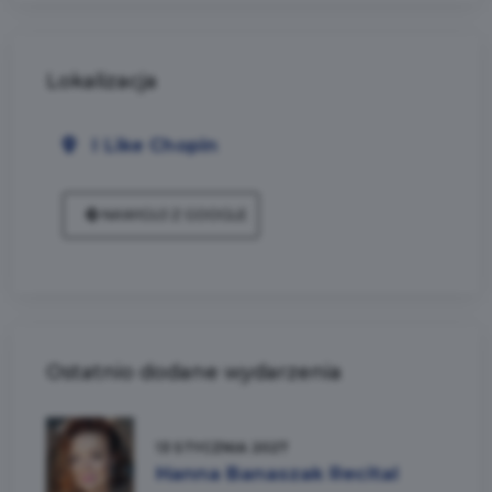
Lokalizacja
I Like Chopin
NAWIGUJ Z GOOGLE
Ostatnio dodane wydarzenia
13 STYCZNIA 2027
Hanna Banaszak Recital