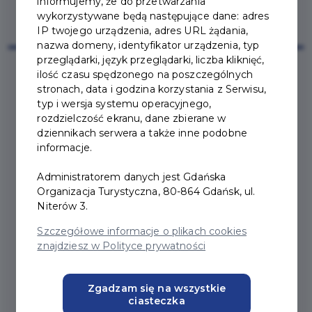
informujemy, że do przetwarzania
wykorzystywane będą następujące dane: adres
IP twojego urządzenia, adres URL żądania,
nazwa domeny, identyfikator urządzenia, typ
przeglądarki, język przeglądarki, liczba kliknięć,
ilość czasu spędzonego na poszczególnych
stronach, data i godzina korzystania z Serwisu,
typ i wersja systemu operacyjnego,
rozdzielczość ekranu, dane zbierane w
I LIKE CHOPIN -
dziennikach serwera a także inne podobne
informacje.
KAMERALNE KONCERTY
Administratorem danych jest Gdańska
PRZY ŚWIECACH
Organizacja Turystyczna, 80-864 Gdańsk, ul.
Niterów 3.
I like CHOPIN to jedyny w Polsce koncert
Szczegółowe informacje o plikach cookies
fortepianowy przy świecach, podczas
znajdziesz w Polityce prywatności
któregopoznają Państwo całą sylwetkę i tło
historyczne największego polskiego
Zgadzam się na wszystkie
kompozytora - Fryderyka
ciasteczka