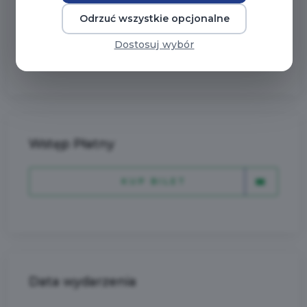
Chopina.Zaprezentujemy utwory z całego
Odrzuć wszystkie opcjonalne
życia Chopina: od jego najmłodszych lat, po
twórczość u schyłku życia.
Dostosuj wybór
Wstęp Płatny
KUP BILET
Data wydarzenia