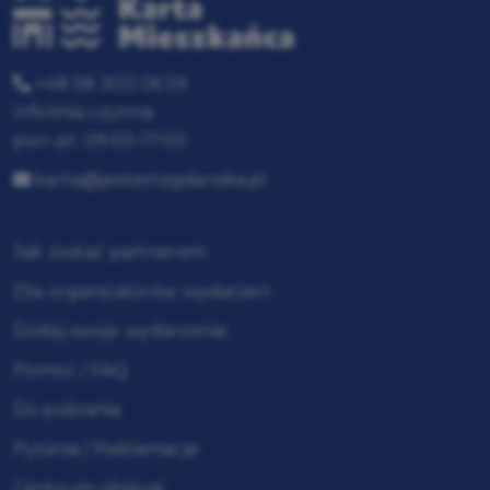
+48 58 300 06 59
Infolinia czynna:
pon-pt: 09:00-17:00
karta@jestemzgdanska.pl
Jak zostać partnerem
Dla organizatorów wydarzeń
Dodaj swoje wydarzenie
Pomoc / FAQ
Do pobrania
Pytania / Reklamacje
Centrum obsługi