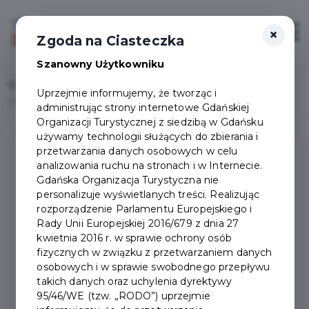
×
Login/Rejestracja
Otwór
Zgoda na Ciasteczka
Szanowny Użytkowniku
Home
Wydarzenia
Uprzejmie informujemy, że tworząc i
I like CHOPIN - Kameralne Koncerty przy Świecach
administrując strony internetowe Gdańskiej
Organizacji Turystycznej z siedzibą w Gdańsku
używamy technologii służących do zbierania i
przetwarzania danych osobowych w celu
analizowania ruchu na stronach i w Internecie.
Gdańska Organizacja Turystyczna nie
personalizuje wyświetlanych treści. Realizując
rozporządzenie Parlamentu Europejskiego i
Rady Unii Europejskiej 2016/679 z dnia 27
kwietnia 2016 r. w sprawie ochrony osób
fizycznych w związku z przetwarzaniem danych
osobowych i w sprawie swobodnego przepływu
takich danych oraz uchylenia dyrektywy
95/46/WE (tzw. „RODO”) uprzejmie