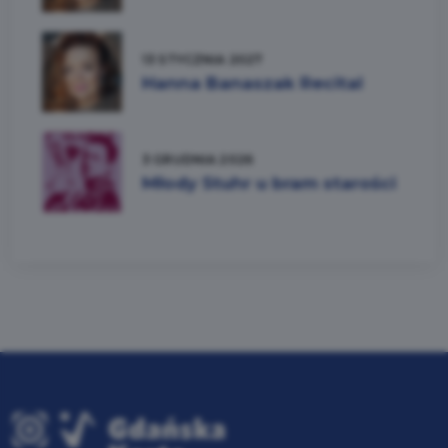
13 STYCZNIA 2027
Hanna Banaszak Recital
3 GRUDNIA 2026
Młody Stuhr u bram starości