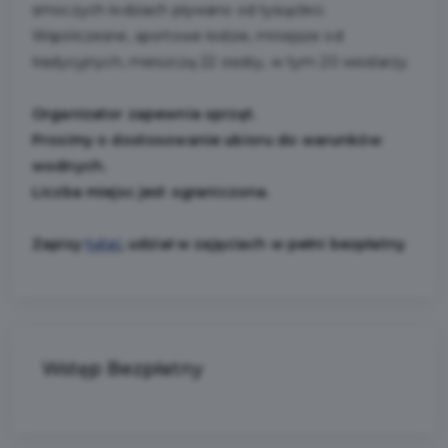
smoczych łodziach pływano od tysiącleci.
Współczesne, sportowe łodzie, mniejsze od
tradycyjnych, mieszczą 22 osoby, w tym 20 wioślarzy.
Organizator zapewnia sprzęt.
Prosimy o dostosowanie ubioru do warunków
wodnych.
Liczba miejsc jest ograniczona.
Zapisy
tutaj
, udział w zajęciach w pełni bezpłatny
Wstęp Bezpłatny