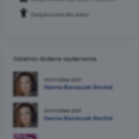
Dedykowane dla dzieci
Ostatnio dodane wydarzenia
13 STYCZNIA 2027
Hanna Banaszak Recital
13 STYCZNIA 2027
Hanna Banaszak Recital