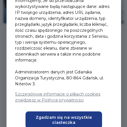
informujemy, że do przetwarzania
wykorzystywane będą następujące dane: adres
IP twojego urządzenia, adres URL żądania,
nazwa domeny, identyfikator urządzenia, typ
przeglądarki, język przeglądarki, liczba kliknięć,
ilość czasu spędzonego na poszczególnych
stronach, data i godzina korzystania z Serwisu,
typ i wersja systemu operacyjnego,
rozdzielczość ekranu, dane zbierane w
dziennikach serwera a także inne podobne
DCS ŚRÓDMIEŚCIE:
informacje.
SMOCZE ŁODZIE DLA
Administratorem danych jest Gdańska
Organizacja Turystyczna, 80-864 Gdańsk, ul.
DZIECI, MŁODZIEŻY, I
Niterów 3.
DOROSŁYCH (PRZYSTAŃ
Szczegółowe informacje o plikach cookies
znajdziesz w Polityce prywatności
WIOŚLARSKA - ŻABI
KRUK)
Zgadzam się na wszystkie
ciasteczka