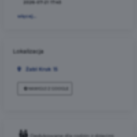
2026-07-21 17:45
więcej...
Lokalizacja
Żabi Kruk 15
NAWIGUJ Z GOOGLE
Dedykowane dla rodzin z dziećmi