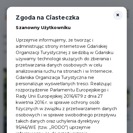
×
Login/Rejestracja
Otwór
Zgoda na Ciasteczka
Szanowny Użytkowniku
Home
Wydarzenia
Uprzejmie informujemy, że tworząc i
DCS ŚRÓDMIEŚCIE: Smocze łodzie dla dzieci, młodzieży, i dorosłych
administrując strony internetowe Gdańskiej
(przystań wioślarska - Żabi Kruk)
Organizacji Turystycznej z siedzibą w Gdańsku
używamy technologii służących do zbierania i
przetwarzania danych osobowych w celu
analizowania ruchu na stronach i w Internecie.
Gdańska Organizacja Turystyczna nie
personalizuje wyświetlanych treści. Realizując
rozporządzenie Parlamentu Europejskiego i
Rady Unii Europejskiej 2016/679 z dnia 27
kwietnia 2016 r. w sprawie ochrony osób
fizycznych w związku z przetwarzaniem danych
osobowych i w sprawie swobodnego przepływu
takich danych oraz uchylenia dyrektywy
95/46/WE (tzw. „RODO”) uprzejmie