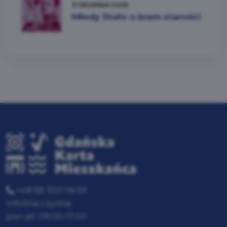
3 GRUDNIA 2026
Młody Stuhr u bram starości
+48 58 300 06 59
Infolinia czynna:
pon-pt: 09:00-17:00