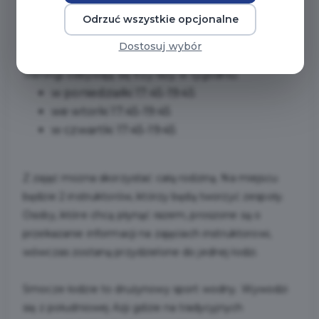
DCS Gdańsk, serdecznie zaprasza na otwarte treningi
Smoczych Łodzi po opływie Motławy.
Odrzuć wszystkie opcjonalne
Dostosuj wybór
Zajęcia dedykowane są osobom w wieku 6-80 lat.
Treningi odbywają się trzy razy w tygodniu:
w poniedziałki 17:45-19:45
we wtorki 17:45-19:45
w czwartki 17:45-19:45
Z zajęć można skorzystać całą rodziną. Na miejscu
będzie 2 instruktorów, którzy będą tworzyć zespoły.
Osoby, które chcą płynąć razem, proszone są o
przekazanie informacji na zajęciach instruktorowi,
wówczas zostaną przydzielone do jednej łodzi.
Smocze łodzie to drużynowy sport wodny. Wywodzi
się z południowej Azji gdzie na tradycyjnych