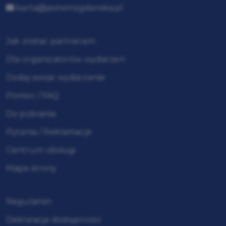
karta@jestemzgdanska.pl
Jak zostać partnerem
Dla organizatorów wydarzeń
Dodaj swoje wydarzenie
Pomoc / FAQ
Do pobrania
Pytania / Reklamacje
Centrum obsługi
Mapa strony
Regulamin
Deklaracja dostępności