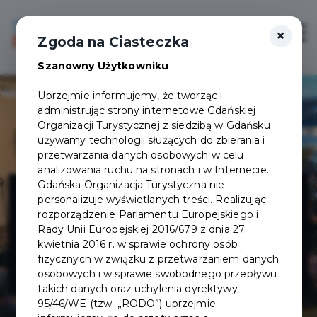
×
Login/Rejestracja
Otwór
Zgoda na Ciasteczka
Szanowny Użytkowniku
Uprzejmie informujemy, że tworząc i
administrując strony internetowe Gdańskiej
Organizacji Turystycznej z siedzibą w Gdańsku
używamy technologii służących do zbierania i
przetwarzania danych osobowych w celu
analizowania ruchu na stronach i w Internecie.
Fundacja
Gdańska Organizacja Turystyczna nie
personalizuje wyświetlanych treści. Realizując
rozporządzenie Parlamentu Europejskiego i
Teatru BOTO w
Rady Unii Europejskiej 2016/679 z dnia 27
kwietnia 2016 r. w sprawie ochrony osób
fizycznych w związku z przetwarzaniem danych
Sopocie
osobowych i w sprawie swobodnego przepływu
takich danych oraz uchylenia dyrektywy
95/46/WE (tzw. „RODO”) uprzejmie