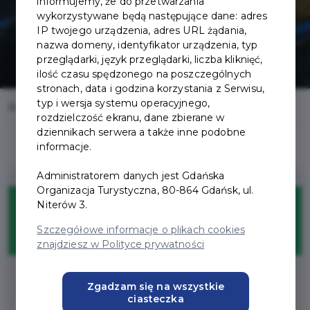
informujemy, że do przetwarzania
wykorzystywane będą następujące dane: adres
IP twojego urządzenia, adres URL żądania,
nazwa domeny, identyfikator urządzenia, typ
przeglądarki, język przeglądarki, liczba kliknięć,
ilość czasu spędzonego na poszczególnych
stronach, data i godzina korzystania z Serwisu,
typ i wersja systemu operacyjnego,
Home
Korzyści
Fundacja Teatru BOTO w Sopocie
rozdzielczość ekranu, dane zbierane w
dziennikach serwera a także inne podobne
informacje.
Administratorem danych jest Gdańska
Organizacja Turystyczna, 80-864 Gdańsk, ul.
5 zł
Niterów 3.
Szczegółowe informacje o plikach cookies
ZNIŻKI
znajdziesz w Polityce prywatności
[Duża Rodzina] - 5 zł zniżki przy zakupie
Zgadzam się na wszystkie
ciasteczka
biletu normalnego na spektakle