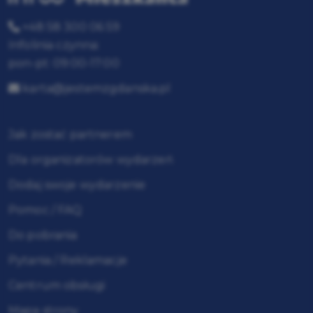
+48 58 300 06 59
Infolinia czynna:
pon-pt: 09:00-17:00
karta@jestemzgdanska.pl
Jak zostać partnerem
Dla organizatorów wydarzeń
Dodaj swoje wydarzenie
Pomoc / FAQ
Do pobrania
Pytania / Reklamacje
Centrum obsługi
Mapa strony