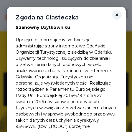
×
Login/Rejestracja
Otwór
Zgoda na Ciasteczka
Szanowny Użytkowniku
Uprzejmie informujemy, że tworząc i
administrując strony internetowe Gdańskiej
Organizacji Turystycznej z siedzibą w Gdańsku
używamy technologii służących do zbierania i
przetwarzania danych osobowych w celu
analizowania ruchu na stronach i w Internecie.
Energa Trefl
Gdańska Organizacja Turystyczna nie
personalizuje wyświetlanych treści. Realizując
rozporządzenie Parlamentu Europejskiego i
Sopot
Rady Unii Europejskiej 2016/679 z dnia 27
kwietnia 2016 r. w sprawie ochrony osób
fizycznych w związku z przetwarzaniem danych
osobowych i w sprawie swobodnego przepływu
takich danych oraz uchylenia dyrektywy
95/46/WE (tzw. „RODO”) uprzejmie