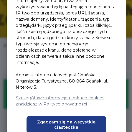
informujemy, że do przetwarzania
wykorzystywane będą następujące dane: adres
IP twojego urządzenia, adres URL żądania,
nazwa domeny, identyfikator urządzenia, typ
przeglądarki, język przeglądarki, liczba kliknięć,
ilość czasu spędzonego na poszczególnych
stronach, data i godzina korzystania z Serwisu,
typ i wersja systemu operacyjnego,
Home
Korzyści
Energa Trefl Sopot
rozdzielczość ekranu, dane zbierane w
dziennikach serwera a także inne podobne
informacje.
Administratorem danych jest Gdańska
Organizacja Turystyczna, 80-864 Gdańsk, ul.
100%
Niterów 3.
Szczegółowe informacje o plikach cookies
ZNIŻKI
znajdziesz w Polityce prywatności
Bezpłatne wejście na mecz
Zgadzam się na wszystkie
ciasteczka