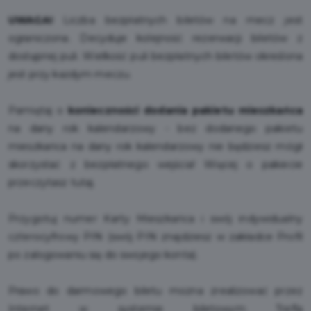
UWAGA!
Liczba bezpłatnych biletów na mecz jest
ograniczona. Decyduje kolejność rezerwacji biletów z
dostępnej puli. Wielkość puli bezpłatnych biletów określona
jest przy każdym meczu.
Pamiętaj o
konieczności dodania pakietu mieszkańca
na dany rok kalendarzowy - bez dodanego pakietu
mieszkańca na dany rok kalendarzowy nie będziesz mógł
skorzystać z bezpłatnego wejścia! Więcej o pakiecie
przeczytasz
tutaj
.
Przygotuj numer Karty Mieszkańca i swój indywidualny
czterocyfrowy PIN (swój PIN znajdziesz w zakładce Profil
po zalogowaniu się do swojego konta).
Prawo do darmowego biletu można zrealizować przez
Internet w systemie biletowym Trefla