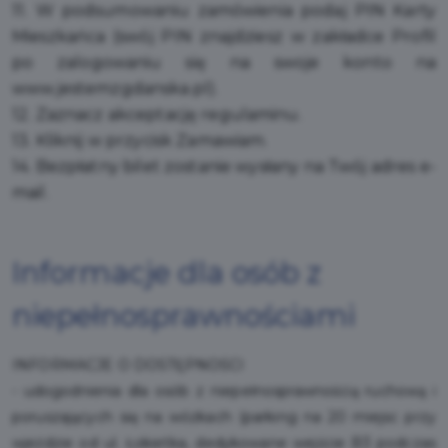
11. W podsumowaniu zamówienia podaj PIN Karty
Mieszkańca (swój PIN znajdziesz w zakładce Profil
po zalogowaniu się na swoje konto na
www.jestemzgdanska.pl
).
12. Zaznacz akceptację regulaminu.
13. Kliknij w przycisk Zamawiam.
14. Bezpłatny bilet zostanie wysłany na Twój adres e-
mail.
Informacje dla osób z
niepełnosprawnościami
INFORMACJE O DOSTĘPNOŚCI
- udogodnienia dla osób z niepełnosprawnością ruchową i
poruszających się na wózkach (parking na 20 miejsc przy
wjeździe od ul. Łokietka, dedykowane wejście B3 podczas