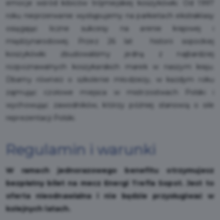
emocje wśród kibiców trójmiejskiej koszykówki. Od 1997
roku nieprzerwanie występujemy na parkietach ekstraklasy
osiągając liczne sukcesy na arenie krajowej i
międzynarodowej. Przez 26 lat historii sopockiej
koszykówki zbudowaliśmy jedną z najbardziej
rozpoznawalnych koszykarskich marek w naszym kraju.
Dbamy również o szkolenie młodzieży, w każdym roku
zajmując czołowe miejsca w mistrzostwach Polski i
wychowując zawodników, którzy później stanowią o sile
reprezentacji Polski.
Regulamin i warunki
W ramach jednorazowego benefitu otrzymujesz
bezpłatny bilet na mecz Energi Trefla Sopot. Jest to
oferta nieodnawialna i nie będzie przysługiwać w
kolejnych latach.