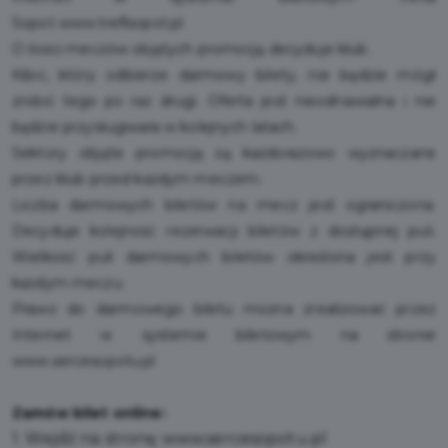
Sopot
w
ww.treflsopot.pl
O ilości meczów objętych promocją decyduje klub.
Kibic, który odbierze darmowy bilety, nie będzie mógł
zrobić tego po raz drugi. Oferta jest nieodnawialna i nie
będzie przysługiwała w kolejnych latach.
Sektory objęte promocją są każdorazowo wyznaczane
przez klub przed każdym meczem.
Liczba darmowych biletów na mecz jest ograniczona.
Decyduje kolejność rezerwacji biletów z dostępnej puli.
Wielkość puli darmowych biletów określona jest przy
każdym meczu.
Prawo do darmowego biletu można zrealizować przez
Internet w systemie biletowym na stronie
www.sercesopotu.pl
Zamów bilet online:
1. Wejdź na stronę
www.sercesopotu.pl