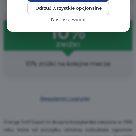
Odrzuć wszystkie opcjonalne
Dostosuj wybór
10%
ZNIŻKI
10% zniżki na kolejne mecze
Regulamin i warunki
Energa Trefl Sopot to drużyna koszykarska założona w 1995
roku, która od początku istnienia wzbudzała ogromne