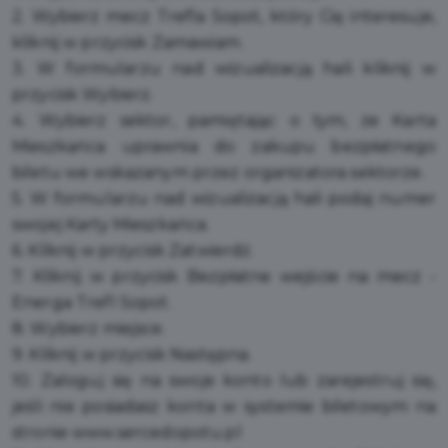
2. Wybierz mecz Trefla Sopot, który Cię interesuje,
kliknij w przycisk Zamawiam.
3. W formularzu nad wizualizacją hali kliknij w
przycisk Wybierz.
4. Wybierz sektor, pamiętając o tym, że Karta
Mieszkańca uprawnia do zakupu bezpłatnego
biletu we wskazanym przez organizatora sektorze.
5. W formularzu nad wizualizacją hali podaj numer
swojej Karty Mieszkańca.
6. Kliknij w przycisk Zatwierdź.
7. Kliknij w przycisk Bezpłatne wejście na mecz -
Energa Trefl Sopot.
8. Wybierz miejsce.
9. Kliknij w przycisk Następna.
10. Zaloguj się na swoje konto lub zarejestruj się,
jeśli nie posiadasz konta w systemie biletowym na
stronie
www.sercedopotu.pl