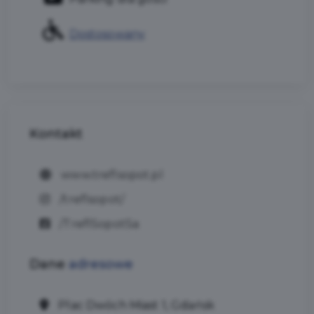
Dostosowany
Kontakt
www.treflsopot.pl
/treflsopot/
/TreflSopotSa
Dane
adresowe
Plac Dwóch Miast 1, Gdańsk