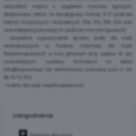
wszystkich imprez z wyjątkiem meczów ligowych,
dedykowany sektor na kondygnacji trzeciej K-III podczas
imprez muzycznych i kulturalnych: 306, 312, 318, 324 oraz
na kondygnacji pierwszej K-I podczas meczów ligowych)
- bezpłatna wypożyczalnia sprzętu audio dla osób
niedosłyszących w Punkcie Informacji dla Osób
Niepełnosprawnych w holu głównym przy wejściu A1 (po
wcześniejszym wysłaniu
formularza
na adres
info@ergoarena.pl
lub telefonicznej rezerwacji pod nr tel.
58 76 72 101)
- toalety dla osób niepełnosprawnych
Udogodnienia
Parking dla gości