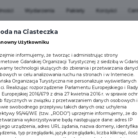
lności
Wydarzenia
Pakiety
Korzyści
Cen
oda na Ciasteczka
anowny Użytkowniku
zejmie informujemy, że tworząc i administrując strony
ernetowe Gdańskiej Organizacji Turystycznej z siedzibą w Gdań
wamy technologii służących do zbierania i przetwarzania danyc
bowych w celu analizowania ruchu na stronach i w Internecie.
ńska Organizacja Turystyczna nie personalizuje wyświetlanych
ści. Realizując rozporządzenie Parlamentu Europejskiego i Rad
i Europejskiej 2016/679 z dnia 27 kwietnia 2016 r. w sprawie och
b fizycznych w związku z przetwarzaniem danych osobowych i
awie swobodnego przepływu takich danych oraz uchylenia
ektywy 95/46/WE (tzw. „RODO”) uprzejmie informujemy, że do
etwarzania wykorzystywane będą następujące dane: adres IP
jego urządzenia, adres URL żądania, nazwa domeny, identyfika
ądzenia, typ przeglądarki, język przeglądarki, liczba kliknięć, ilość