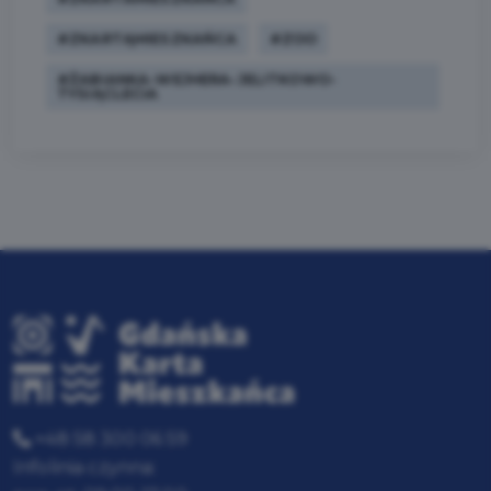
#ZKARTĄMIESZKAŃCA
#ZOO
#ŻABIANKA-WEJHERA-JELITKOWO-
TYSIĄCLECIA
+48 58 300 06 59
Infolinia czynna: