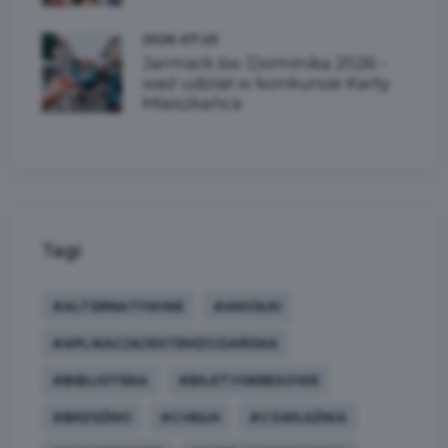
2026-07-23
Jarmark św. Dominika 2026 -
weź udział w konkursie Karty
Mieszkańca
Tagi
#ALTERNATYWNIE
#ANIOŁKI
#APLIKACJAJESTEMZGDAŃSKA
#BIBLIOTEKA
#BILETYOKRESOWE
#BRZEŹNO
#CHEŁM
#CSWŁAŹNIA