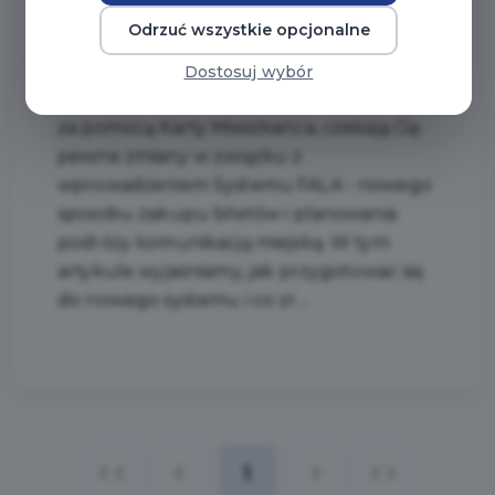
Odrzuć wszystkie opcjonalne
#KOMUNIKACJAMIEJSKA
Dostosuj wybór
Jeśli korzystasz z transportu publicznego
za pomocą Karty Mieszkańca, czekają Cię
pewne zmiany w związku z
wprowadzeniem Systemu FALA - nowego
sposobu zakupu biletów i planowania
podróży komunikacją miejską. W tym
artykule wyjaśniamy, jak przygotować się
do nowego systemu i co zr...
1