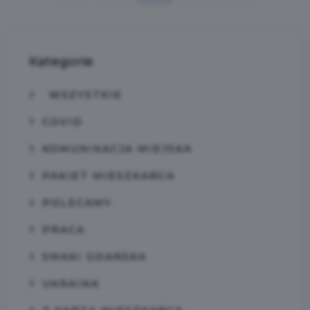
Kategorie
WSZYSTKIE
COVID
KOMUNIKACJA MIEJSKA
PAKIET MIESZKAŃCA
POLECAMY
PRACA
SMAKI GDAŃSKA
UKRAINA