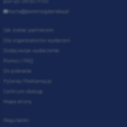
pon-pt: 09:00-17:00
karta@jestemzgdanska.pl
Jak zostać partnerem
Dla organizatorów wydarzeń
Dodaj swoje wydarzenie
Pomoc / FAQ
Do pobrania
Pytania / Reklamacje
Centrum obsługi
Mapa strony
Regulamin