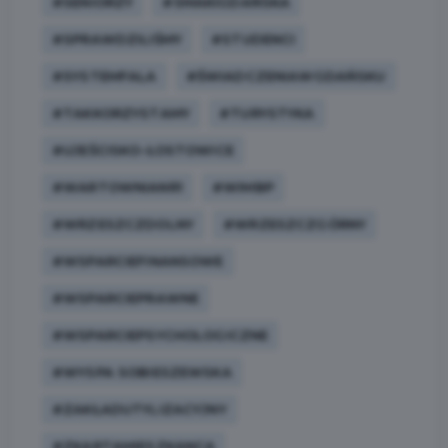
#SENIORZY
#SMAKIGDAŃSKA
#SPRAWDZILIŚMY
#STUDENCI
#SYSTEMFALA
#ŚWIADCZENIAWGDAŃSKU
#TAKKORZYSTAMY
#TURYSTYKA
#UJEŚCISKO-ŁOSTOWICE
#WARTOWNIANR1
#WIMBP
#WRZESZCZDOLNY
#WRZESZCZGÓRNY
#WSPARCIEFINANSOWE
#WSPARCIEPRAWNE
#WSPARCIEPSYCHOLOGICZNE
#WYSPA SOBIESZEWSKA
#ZAKŁADUTYLIZACYJNY
#ZKARTAMIESZKANCA