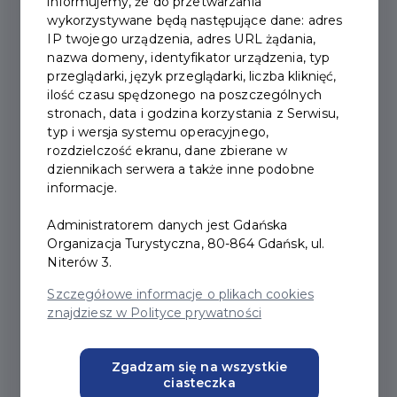
informujemy, że do przetwarzania
wykorzystywane będą następujące dane: adres
IP twojego urządzenia, adres URL żądania,
nazwa domeny, identyfikator urządzenia, typ
przeglądarki, język przeglądarki, liczba kliknięć,
ilość czasu spędzonego na poszczególnych
stronach, data i godzina korzystania z Serwisu,
typ i wersja systemu operacyjnego,
rozdzielczość ekranu, dane zbierane w
System FALA i Karta
dziennikach serwera a także inne podobne
informacje.
Mieszkańca – wszystko, co
Administratorem danych jest Gdańska
musisz wiedzieć
Organizacja Turystyczna, 80-864 Gdańsk, ul.
Niterów 3.
#SYSTEMFALA
Szczegółowe informacje o plikach cookies
znajdziesz w Polityce prywatności
#DZIELNICEGDANSKA
Zgadzam się na wszystkie
#ZKARTAMIESZKANCA
ciasteczka