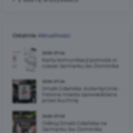
Z KARTĄ MIESZKAŃCA
Ostatnie
Aktualności
2026-07-24
Karta komunikacji pomoże w
czasie Jarmarku św. Dominika
2026-07-24
Smaki Gdańska. Autentycznie -
historia miasta opowiedziana
przez kuchnię
2026-07-23
Odkryj Smaki Gdańska na
Jarmarku św. Dominika