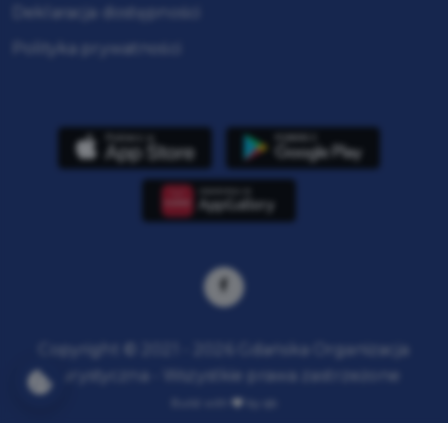
Deklaracja dostępności
Polityka prywatności
Copyright © 2021 - 2026 Gdańska Organizacja
Turystyczna - Wszystkie prawa zastrzeżone
Build with
by qb