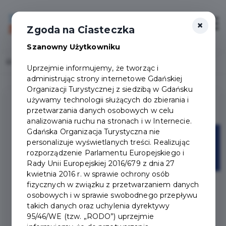
×
Login/Rejestracja
Otwór
Zgoda na Ciasteczka
Szanowny Użytkowniku
Home
Lista aktualności
Uprzejmie informujemy, że tworząc i
administrując strony internetowe Gdańskiej
Organizacji Turystycznej z siedzibą w Gdańsku
używamy technologii służących do zbierania i
przetwarzania danych osobowych w celu
analizowania ruchu na stronach i w Internecie.
Gdańska Organizacja Turystyczna nie
10
personalizuje wyświetlanych treści. Realizując
rozporządzenie Parlamentu Europejskiego i
mar
Rady Unii Europejskiej 2016/679 z dnia 27
kwietnia 2016 r. w sprawie ochrony osób
fizycznych w związku z przetwarzaniem danych
osobowych i w sprawie swobodnego przepływu
takich danych oraz uchylenia dyrektywy
95/46/WE (tzw. „RODO”) uprzejmie