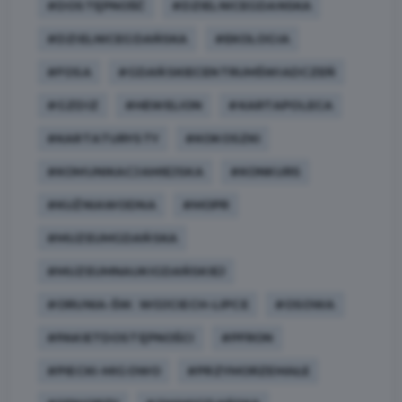
#DOSTĘPNOŚĆ
#DZIELNICEGDANSKA
#DZIELNICEGDAŃSKA
#EKOLOGIA
#FOSA
#GDAŃSKIECENTRUMŚWIADCZEŃ
#GZDIZ
#HEWELION
#KARTAPOLECA
#KARTATURYSTY
#KOKOSZKI
#KOMUNIKACJAMIEJSKA
#KONKURS
#KUŹNIAWODNA
#MOPR
#MUZEUMGDAŃSKA
#MUZEUMNAUKIGDAŃSKIEJ
#ORUNIA-ŚW. WOJCIECH-LIPCE
#OSOWA
#PAKIETDOSTĘPNOŚCI
#PFRON
#PIECKI-MIGOWO
#PRZYMORZEMAŁE