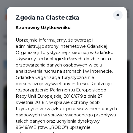
×
Login/Rejestracja
Otwór
Zgoda na Ciasteczka
Szanowny Użytkowniku
Home
Lista aktualności
Uprzejmie informujemy, że tworząc i
Zasady weryfikacji uprawnień do Karty Mieszkańca
administrując strony internetowe Gdańskiej
Organizacji Turystycznej z siedzibą w Gdańsku
używamy technologii służących do zbierania i
przetwarzania danych osobowych w celu
analizowania ruchu na stronach i w Internecie.
Gdańska Organizacja Turystyczna nie
personalizuje wyświetlanych treści. Realizując
rozporządzenie Parlamentu Europejskiego i
Rady Unii Europejskiej 2016/679 z dnia 27
kwietnia 2016 r. w sprawie ochrony osób
fizycznych w związku z przetwarzaniem danych
osobowych i w sprawie swobodnego przepływu
takich danych oraz uchylenia dyrektywy
95/46/WE (tzw. „RODO”) uprzejmie