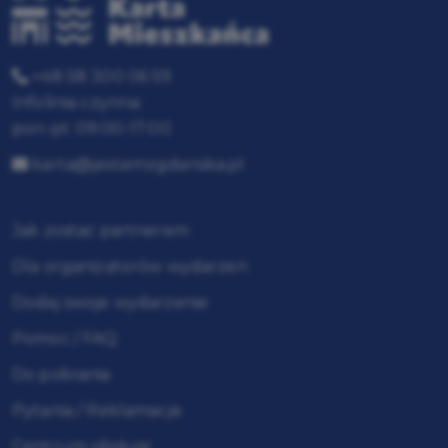
+48 58 300 06 59
Infolinia czynna:
pon-pt: 09:00-17:00
karta@jestemzgdanska.pl
Jak zostać partnerem
Dla organizatorów wydarzeń
Dodaj swoje wydarzenie
Pomoc / FAQ
Do pobrania
Pytania / Reklamacje
Centrum obsługi