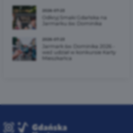
2026-07-23
Odkryj Smaki Gdańska na
Jarmarku św. Dominika
2026-07-23
Jarmark św. Dominika 2026 -
weź udział w konkursie Karty
Mieszkańca