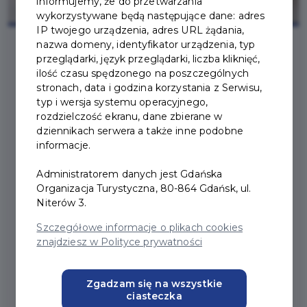
informujemy, że do przetwarzania
wykorzystywane będą następujące dane: adres
IP twojego urządzenia, adres URL żądania,
nazwa domeny, identyfikator urządzenia, typ
przeglądarki, język przeglądarki, liczba kliknięć,
2026-02-05
ilość czasu spędzonego na poszczególnych
stronach, data i godzina korzystania z Serwisu,
typ i wersja systemu operacyjnego,
WYPADEK, POWAŻNA
rozdzielczość ekranu, dane zbierane w
dziennikach serwera a także inne podobne
KONTUZJA – WYPOŻYCZ
informacje.
SPRZĘT DO
Administratorem danych jest Gdańska
REHABILITACJI
Organizacja Turystyczna, 80-864 Gdańsk, ul.
Niterów 3.
Szczegółowe informacje o plikach cookies
Mieszkanki i mieszkańcy Gdańska także w 2026 roku
znajdziesz w Polityce prywatności
mogą korzystać z szerokiej oferty wypożyczalni
sprzętu rehabilitacyjnego. Mieści się ona przy
al. Gen.
Zgadzam się na wszystkie
Józefa Hallera 115.
By otrzymać pomoc, wystarczy
ciasteczka
pisemne wskazanie lekarza lub fizjoterapeuty o