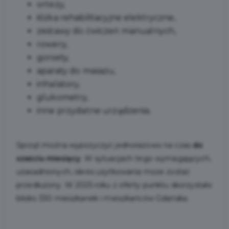
ortezy,
łóżka rehabilitacyjne elektryczne,
zestawy do ćwiczeń manualnych,
rowery,
gorsety,
aparaty do masażu,
inhalatory,
glukometry,
inne przydatne urządzenia.
Sprzęt można wypożyczyć jednorazowo na czas
do
sześciu miesięcy
. W sytuacjach tego wymagających,
uzasadnionych, okres użytkowania może zostać
przedłużony. W 2025 roku z oferty punktu skorzystało
blisko 330 mieszkanek i mieszkańców Gdańska.