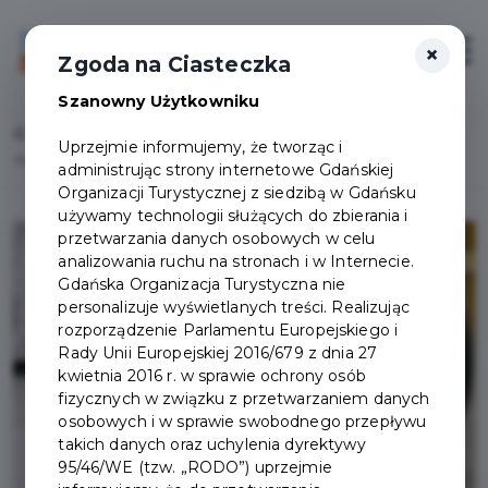
×
Login/Rejestracja
Otwór
Zgoda na Ciasteczka
Szanowny Użytkowniku
Home
Lista aktualności
Uprzejmie informujemy, że tworząc i
Wypadek, poważna kontuzja – wypożycz sprzęt do rehabilitacji
administrując strony internetowe Gdańskiej
Organizacji Turystycznej z siedzibą w Gdańsku
używamy technologii służących do zbierania i
przetwarzania danych osobowych w celu
analizowania ruchu na stronach i w Internecie.
Gdańska Organizacja Turystyczna nie
personalizuje wyświetlanych treści. Realizując
rozporządzenie Parlamentu Europejskiego i
Rady Unii Europejskiej 2016/679 z dnia 27
kwietnia 2016 r. w sprawie ochrony osób
fizycznych w związku z przetwarzaniem danych
osobowych i w sprawie swobodnego przepływu
takich danych oraz uchylenia dyrektywy
95/46/WE (tzw. „RODO”) uprzejmie