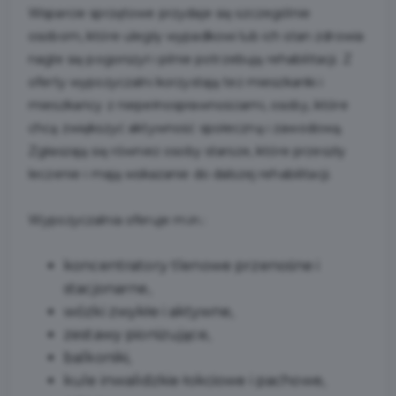
Wsparcie sprzętowe przydaje się szczególnie
osobom, które uległy wypadkowi lub ich stan zdrowia
nagle się pogorszył i pilnie potrzebują rehabilitacji. Z
oferty wypożyczalni korzystają też mieszkanki i
mieszkańcy z niepełnosprawnościami, osoby, które
chcą zwiększyć aktywność społeczną i zawodową.
Zgłaszają się również osoby starsze, które przeszły
leczenie i mają wskazanie do dalszej rehabilitacji.
Wypożyczalnia oferuje m.in.:
koncentratory tlenowe przenośne i
stacjonarne,
wózki zwykłe i aktywne,
zestawy pionizujące,
balkoniki,
kule inwalidzkie łokciowe i pachowe,