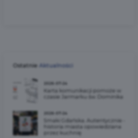
Ostatnie
Aktualności
2026-07-24
Karta komunikacji pomoże w
czasie Jarmarku św. Dominika
2026-07-24
Smaki Gdańska. Autentycznie -
historia miasta opowiedziana
przez kuchnię