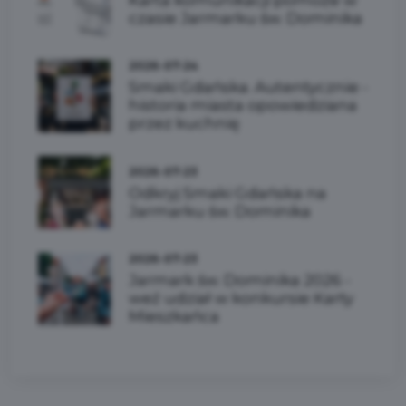
czasie Jarmarku św. Dominika
2026-07-24
Smaki Gdańska. Autentycznie -
historia miasta opowiedziana
przez kuchnię
2026-07-23
Odkryj Smaki Gdańska na
Jarmarku św. Dominika
2026-07-23
Jarmark św. Dominika 2026 -
weź udział w konkursie Karty
Mieszkańca