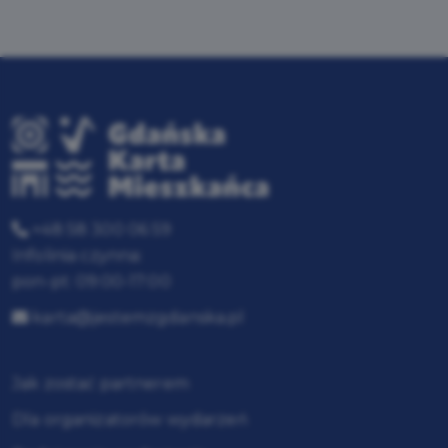
+48 58 300 06 59
Infolinia czynna:
pon-pt: 09:00-17:00
karta@jestemzgdanska.pl
Jak zostać partnerem
Dla organizatorów wydarzeń