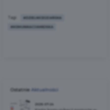
Tagi:
#DZIELNICEGDAŃSKA
#KOMUNIKACJAMIEJSKA
Ostatnie
Aktualności
2026-07-24
Karta komunikacji pomoże w