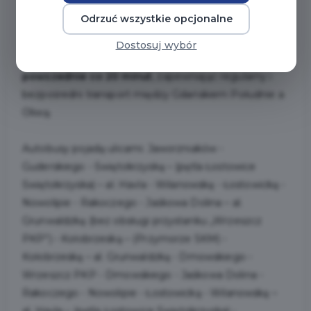
uczelni wyższych, biurowców i instytucji znajdujących
Odrzuć wszystkie opcjonalne
się w tej części miasta.
Dostosuj wybór
Autobusy linii 262 będą kursować w dni
powszednie co 20 minut
, zapewniając regularny i
bezpośredni transport między Gdańskiem Południe a
Oliwą.
Autobusy pojadą ulicami: Jaworzniaków -
Guderskiego - Świętokrzyską – (pętla Łostowice
Świętokrzyska) – al. Havla - Wilanowską - Łostowicką -
Nowolipie - Rakoczego - Jaśkowa Dolina – al.
Grunwaldzką (bez obsługi przystanku „Wrzeszcz
PKP”) - Kołobrzeską – (Przymorze SKM) -
Kołobrzeską – al. Grunwaldzką - Dmowskiego -
Wrzeszcz PKP - Dmowskiego - Jaśkowa Dolina -
Rakoczego - Nowolipie - Łostowicką - Wilanowską –