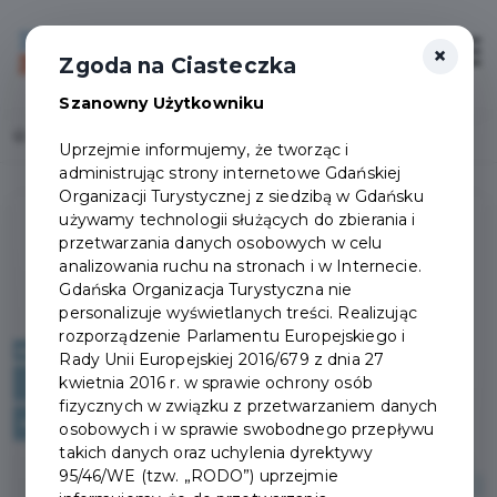
×
Login/Rejestracja
Otwór
Zgoda na Ciasteczka
Szanowny Użytkowniku
Home
Lista aktualności
Wydłużenie linii autobusowej 262
Uprzejmie informujemy, że tworząc i
administrując strony internetowe Gdańskiej
Organizacji Turystycznej z siedzibą w Gdańsku
używamy technologii służących do zbierania i
przetwarzania danych osobowych w celu
analizowania ruchu na stronach i w Internecie.
Gdańska Organizacja Turystyczna nie
personalizuje wyświetlanych treści. Realizując
rozporządzenie Parlamentu Europejskiego i
Rady Unii Europejskiej 2016/679 z dnia 27
kwietnia 2016 r. w sprawie ochrony osób
fizycznych w związku z przetwarzaniem danych
osobowych i w sprawie swobodnego przepływu
takich danych oraz uchylenia dyrektywy
95/46/WE (tzw. „RODO”) uprzejmie