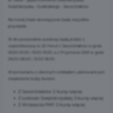
al. Havla – (pętla Łostowice Świętokrzyska) -
Świętokrzyską - Guderskiego - Jaworzniaków.
Na nowej trasie obowiązywać będą wszystkie
przystanki.
W dni powszednie autobusy będą jeździć z
częstotliwością co 20 minut z Jaworzniaków w godz.
05:30-10:00 i 15:00-19:00, a z Przymorza SKM w godz.
06:00-08:00 i 13:00-18:00.
W porównaniu z obecnym rozkładem, planowane jest
zwiększenie liczby kursów:
Z Jaworzniaków: 2 kursy więcej
Z Łostowic Świętokrzyskiej: 3 kursy więcej
Z Wrzeszcza PKP: 3 kursy więcej