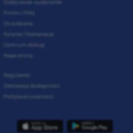
Dodaj swoje wydarzenie
Pomoc / FAQ
Do pobrania
Pytania / Reklamacje
Centrum obsługi
Mapa strony
Regulamin
Deklaracja dostępności
Polityka prywatności