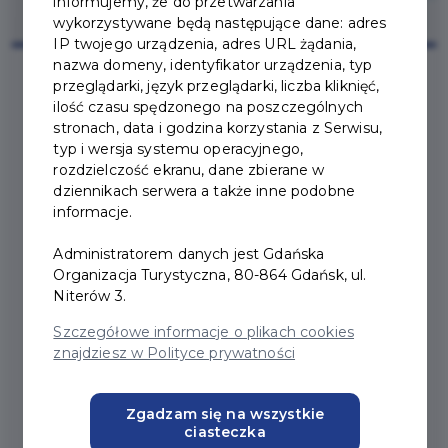
informujemy, że do przetwarzania
wykorzystywane będą następujące dane: adres
IP twojego urządzenia, adres URL żądania,
nazwa domeny, identyfikator urządzenia, typ
przeglądarki, język przeglądarki, liczba kliknięć,
ilość czasu spędzonego na poszczególnych
2025-02-24
stronach, data i godzina korzystania z Serwisu,
typ i wersja systemu operacyjnego,
WYDŁUŻENIE LINII
rozdzielczość ekranu, dane zbierane w
dziennikach serwera a także inne podobne
AUTOBUSOWEJ 262
informacje.
Administratorem danych jest Gdańska
Organizacja Turystyczna, 80-864 Gdańsk, ul.
Niterów 3.
Od poniedziałku, 3 marca 2025 mieszkańcy
południowych dzielnic Gdańska zyskają wygodne i
Szczegółowe informacje o plikach cookies
bezpośrednie połączenie autobusowe z centrum
znajdziesz w Polityce prywatności
uniwersytecko-biznesowym w Oliwie.
Linia 262
zostanie wydłużona do przystanku SKM
Zgadzam się na wszystkie
Przymorze
, co umożliwi sprawniejszy dojazd do
ciasteczka