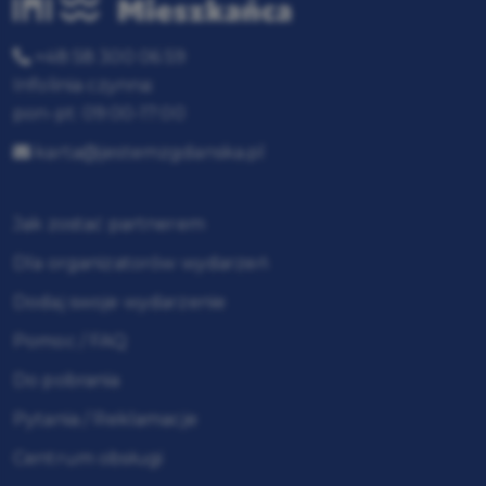
+48 58 300 06 59
Infolinia czynna:
pon-pt: 09:00-17:00
karta@jestemzgdanska.pl
Jak zostać partnerem
Dla organizatorów wydarzeń
Dodaj swoje wydarzenie
Pomoc / FAQ
Do pobrania
Pytania / Reklamacje
Centrum obsługi