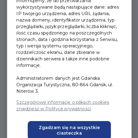
informujemy, że do przetwarzania
wykorzystywane będą następujące dane: adres
2024-05-07
IP twojego urządzenia, adres URL żądania,
nazwa domeny, identyfikator urządzenia, typ
przeglądarki, język przeglądarki, liczba kliknięć,
WRONIA GÓRKA ZYSKA
ilość czasu spędzonego na poszczególnych
KOLEJNE ATRAKCJE
stronach, data i godzina korzystania z Serwisu,
typ i wersja systemu operacyjnego,
rozdzielczość ekranu, dane zbierane w
dziennikach serwera a także inne podobne
informacje.
Wronia Górka to urokliwe miejsce, a do końca roku
zyska jeszcze na atrakcyjności. Właśnie podpisano
Administratorem danych jest Gdańska
umowę na zagospodarowanie tego terenu.
Organizacja Turystyczna, 80-864 Gdańsk, ul.
Niterów 3.
Pod koniec 2024 r. mają zakończyć się
prace
Szczegółowe informacje o plikach cookies
związane z zagospodarowaniem dojścia do
znajdziesz w Polityce prywatności
Wroniej Górki
od strony ul. Wroniej. Niedawno
podpisano umowę na realizację zadania z firmą Mille
Zgadzam się na wszystkie
Sun. Koszt prac to ponad 257 tys. złotych.
ciasteczka