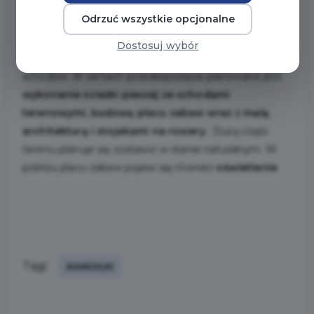
Odrzuć wszystkie opcjonalne
Inwestycja obejmuje
uporządkowanie terenu
i
zagospodarowanie dojścia
wraz z nasadzeniami
na
Dostosuj wybór
Wronią Górkę od strony ulicy Wroniej do istniejących
schodów. W ramach przedsięwzięcia planowane jest
wykonanie ścieżki pieszej ze schodami
terenowymi, budowę placu zabaw wraz z małą
architekturą i stojakami na rowery
. Dużą część
terenu planuje się zostawić w stanie naturalnym. W
pobliżu placu zabaw pojawi się również
oświetlenie
.
Tagi:
#ANIOŁKI