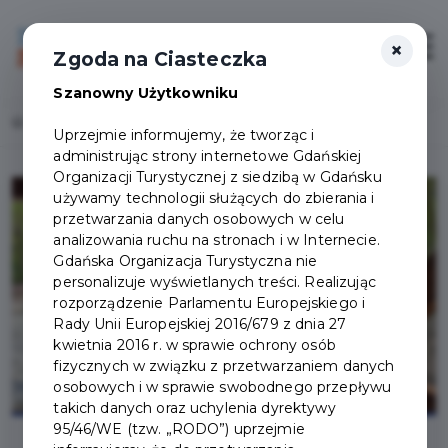
×
Login/Rejestracja
Otwór
Zgoda na Ciasteczka
Szanowny Użytkowniku
Home
Lista aktualności
Wronia Górka zyska kolejne atrakcje
Uprzejmie informujemy, że tworząc i
administrując strony internetowe Gdańskiej
Organizacji Turystycznej z siedzibą w Gdańsku
używamy technologii służących do zbierania i
przetwarzania danych osobowych w celu
analizowania ruchu na stronach i w Internecie.
Gdańska Organizacja Turystyczna nie
personalizuje wyświetlanych treści. Realizując
rozporządzenie Parlamentu Europejskiego i
Rady Unii Europejskiej 2016/679 z dnia 27
kwietnia 2016 r. w sprawie ochrony osób
fizycznych w związku z przetwarzaniem danych
osobowych i w sprawie swobodnego przepływu
takich danych oraz uchylenia dyrektywy
95/46/WE (tzw. „RODO”) uprzejmie