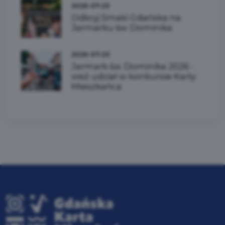
2026-07-23
Odkryj Smaki Gdańska na
Jarmarku św. Dominika
2026-07-23
Jarmark św. Dominika 2026 -
weź udział w konkursie Karty
Mieszkańca