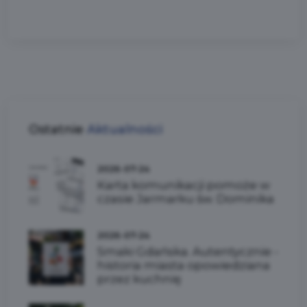
Ostatnie
Aktualności
2026-07-24
Karta komunikacji pomoże w
czasie Jarmarku św. Dominika
2026-07-24
Smaki Gdańska. Autentycznie -
historia miasta opowiedziana
przez kuchnię