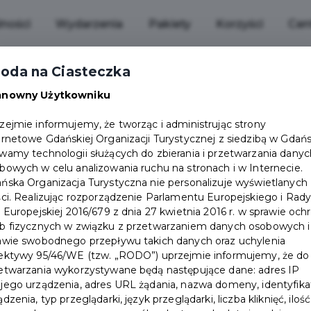
lności
Wydarzenia
Pakiety
Korzyści
Cen
oda na Ciasteczka
anowny Użytkowniku
zejmie informujemy, że tworząc i administrując strony
ernetowe Gdańskiej Organizacji Turystycznej z siedzibą w Gdań
wamy technologii służących do zbierania i przetwarzania danyc
bowych w celu analizowania ruchu na stronach i w Internecie.
ńska Organizacja Turystyczna nie personalizuje wyświetlanych
ści. Realizując rozporządzenie Parlamentu Europejskiego i Rad
i Europejskiej 2016/679 z dnia 27 kwietnia 2016 r. w sprawie och
b fizycznych w związku z przetwarzaniem danych osobowych i
awie swobodnego przepływu takich danych oraz uchylenia
ektywy 95/46/WE (tzw. „RODO”) uprzejmie informujemy, że do
etwarzania wykorzystywane będą następujące dane: adres IP
jego urządzenia, adres URL żądania, nazwa domeny, identyfika
ądzenia, typ przeglądarki, język przeglądarki, liczba kliknięć, ilość