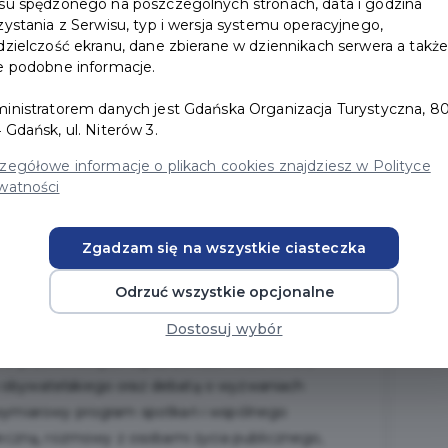
su spędzonego na poszczególnych stronach, data i godzina
zystania z Serwisu, typ i wersja systemu operacyjnego,
dzielczość ekranu, dane zbierane w dziennikach serwera a takż
e podobne informacje.
inistratorem danych jest Gdańska Organizacja Turystyczna, 80
 Gdańsk, ul. Niterów 3.
zegółowe informacje o plikach cookies znajdziesz w Polityce
watności
 I PRAW
026
Zgadzam się na wszystkie ciasteczka
Odrzuć wszystkie opcjonalne
z teraźniejszością jako punkt wyjścia do
Dostosuj wybór
ja–4 czerwca
odbędzie się Święto Wolności i
ć o przełomowych wydarzeniach 1989 roku z
obywatelskiego oraz debatą o wyzwaniach
owymiarowy program spotkań i wspólnego
łeczną, rozmowy z osobami życia publicznego,