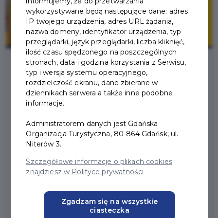
informujemy, że do przetwarzania
wykorzystywane będą następujące dane: adres
IP twojego urządzenia, adres URL żądania,
nazwa domeny, identyfikator urządzenia, typ
przeglądarki, język przeglądarki, liczba kliknięć,
ilość czasu spędzonego na poszczególnych
stronach, data i godzina korzystania z Serwisu,
typ i wersja systemu operacyjnego,
2025-02-13
rozdzielczość ekranu, dane zbierane w
dziennikach serwera a także inne podobne
informacje.
OSZCZĘDZAJ I
Administratorem danych jest Gdańska
PODRÓŻUJ BEZ OBAW –
Organizacja Turystyczna, 80-864 Gdańsk, ul.
KARTA EURO26 Z
Niterów 3.
Szczegółowe informacje o plikach cookies
RABATEM DLA
znajdziesz w Polityce prywatności
POSIADACZY KARTY
MIESZKAŃCA!
Zgadzam się na wszystkie
ciasteczka