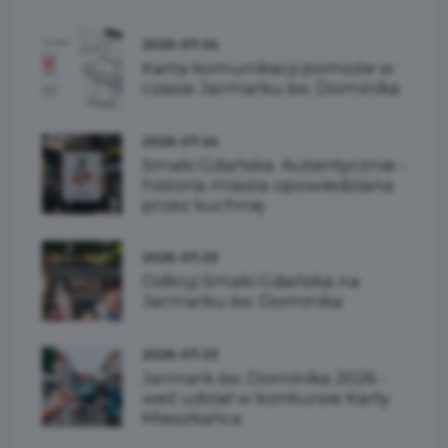
2026-07-24
Karta komunikacji pomoże w
czasie Jarmarku św. Dominika
2026-07-24
Smaki Gdańska. Autentycznie -
historia miasta opowiedziana
przez kuchnię
2026-07-23
Odkryj Smaki Gdańska na
Jarmarku św. Dominika
2026-07-23
Jarmark św. Dominika 2026 -
weź udział w konkursie Karty
Mieszkańca