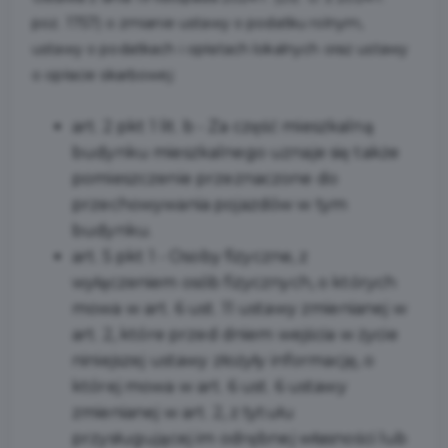
poz. 1757) o zmianie ustawy o podatku rolnym,
ustawy o podatkach i opłatach lokalnych oraz ustawy
o opłacie skarbowej:
art. 2 pkt 1 lit. b - Za część mieszkalną
budynku mieszkalnego uznaje się także
pomieszczenie przeznaczone do
przechowywania pojazdów w tym
budynku.
art. 5 pkt 1 - Osoby fizyczne, z
wyłączeniem osób fizycznych, o których
mowa w art. 6 ust. 11 ustawy zmienianej w
art. 2, które przed dniem wejścia w życie
niniejszej ustawy złożyły informację, o
której mowa w art. 6 ust. 6 ustawy
zmienianej w art. 2, z tytułu
przysługującej im odrębnej własności lub