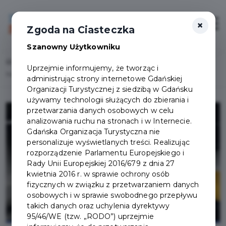
×
Login/Rejestracja
Otwór
Zgoda na Ciasteczka
Szanowny Użytkowniku
Home
Lista aktualności
Uprzejmie informujemy, że tworząc i
Niższy podatek za garaż lub miejsce postojowe w budynku mieszkalnym
administrując strony internetowe Gdańskiej
Organizacji Turystycznej z siedzibą w Gdańsku
używamy technologii służących do zbierania i
przetwarzania danych osobowych w celu
analizowania ruchu na stronach i w Internecie.
Gdańska Organizacja Turystyczna nie
personalizuje wyświetlanych treści. Realizując
rozporządzenie Parlamentu Europejskiego i
Rady Unii Europejskiej 2016/679 z dnia 27
kwietnia 2016 r. w sprawie ochrony osób
fizycznych w związku z przetwarzaniem danych
osobowych i w sprawie swobodnego przepływu
takich danych oraz uchylenia dyrektywy
95/46/WE (tzw. „RODO”) uprzejmie