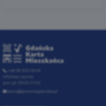
+48 58 300 06 59
Infolinia czynna:
pon-pt: 09:00-17:00
karta@jestemzgdanska.pl