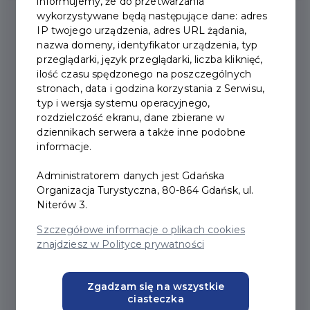
informujemy, że do przetwarzania
wykorzystywane będą następujące dane: adres
IP twojego urządzenia, adres URL żądania,
2025-01-07
nazwa domeny, identyfikator urządzenia, typ
przeglądarki, język przeglądarki, liczba kliknięć,
ilość czasu spędzonego na poszczególnych
NIŻSZY PODATEK ZA
stronach, data i godzina korzystania z Serwisu,
typ i wersja systemu operacyjnego,
GARAŻ LUB MIEJSCE
rozdzielczość ekranu, dane zbierane w
POSTOJOWE W
dziennikach serwera a także inne podobne
informacje.
BUDYNKU MIESZKALNYM
Administratorem danych jest Gdańska
Organizacja Turystyczna, 80-864 Gdańsk, ul.
Niterów 3.
Od 2025 r.
wszystkie pomieszczenia przeznaczone
Szczegółowe informacje o plikach cookies
do przechowywania pojazdów znajdujące się w
znajdziesz w Polityce prywatności
budynkach mieszkalnych
, niezajęte na działalność
gospodarczą,
będą opodatkowane niższą stawką
,
Zgadzam się na wszystkie
tj. stawką przewidzianą dla budynków mieszkalnych
ciasteczka