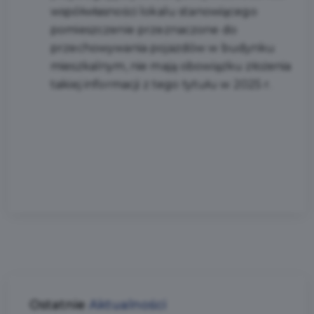
współwłasności lokalu stanowiącego
pomieszczenie przeznaczone do
przechowywania pojazdów w budynku
mieszkalnym, nie mają obowiązku złożenia
takiej informacji z tego tytułu w 2025 r.
Ostatnie
Aktualności