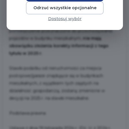
lub ich części.
Odrzuć wszystkie opcjonalne
Osoby fizyczne, którym przysługuje tytuł odrębnej
Dostosuj wybór
własności lub współwłasności lokalu stanowiącego
pomieszczenie przeznaczone do przechowywania
pojazdów w budynku mieszkalnym,
nie mają
obowiązku złożenia korekty informacji z tego
tytułu w 2025 r.
Stawki podatku od nieruchomości za miejsca
postojowe/garaże znajdujące się w budynkach
mieszkalnych, z wyjątkiem tych zajętych na
działalność gospodarczą, zostaną zmienione w
decyzji na 2025 r. na stawki mieszkalne.
Podstawa prawna:
Ustawa z dnia 19 listopada 2024 r. (Dz. U. z 2024 r.