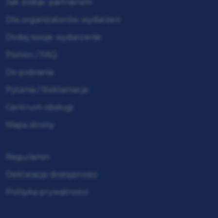
Jak zostać partnerem
Dla organizatorów wydarzeń
Dodaj swoje wydarzenie
Pomoc / FAQ
Do pobrania
Pytania / Reklamacje
Centrum obsługi
Mapa strony
Regulamin
Deklaracja dostępności
Polityka prywatności