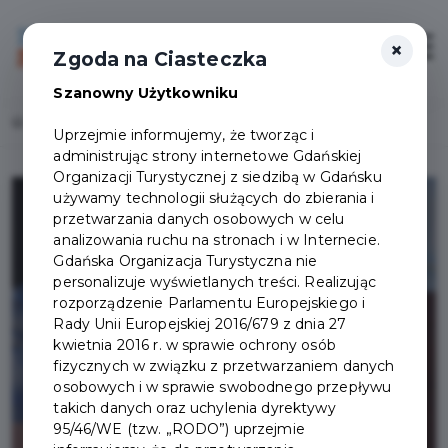
×
Login/Rejestracja
Otwór
Zgoda na Ciasteczka
Szanowny Użytkowniku
Home
Lista aktualności
Dołącz do grona zastępczych rodziców
Uprzejmie informujemy, że tworząc i
administrując strony internetowe Gdańskiej
Organizacji Turystycznej z siedzibą w Gdańsku
używamy technologii służących do zbierania i
przetwarzania danych osobowych w celu
analizowania ruchu na stronach i w Internecie.
Gdańska Organizacja Turystyczna nie
personalizuje wyświetlanych treści. Realizując
rozporządzenie Parlamentu Europejskiego i
Rady Unii Europejskiej 2016/679 z dnia 27
kwietnia 2016 r. w sprawie ochrony osób
fizycznych w związku z przetwarzaniem danych
osobowych i w sprawie swobodnego przepływu
takich danych oraz uchylenia dyrektywy
95/46/WE (tzw. „RODO”) uprzejmie