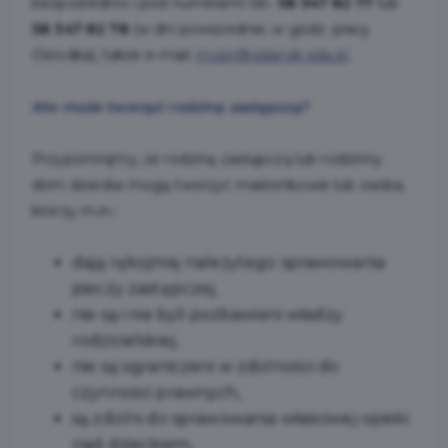
bezpośrednio i pod numerami tel.:
58 347 82 77
lub
58 347 82 78
(w dni powszednie, w godz. pracy
Ośrodka), także e-mail:
mopr@gdansk.gda.pl
.
Kto może tworzyć rodzinę zastępczą?
Przypomnijmy, że rodzinę zastępczą lub rodzinny
dom dziecka mogą tworzyć małżonkowie lub osoba,
którzy m.in.:
dają rękojmię należytego sprawowania
pieczy zastępczej,
nie są i nie byli pozbawieni władzy
rodzicielskiej,
nie są ograniczeni w zdolności do
czynności prawnych,
są zdolni do sprawowania właściwej opieki
nad dzieckiem,