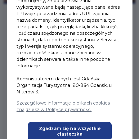
informujemy, że do przetwarzania
wykorzystywane będą następujące dane: adres
IP twojego urządzenia, adres URL żądania,
nazwa domeny, identyfikator urządzenia, typ
2023-03-30
przeglądarki, język przeglądarki, liczba kliknięć,
ilość czasu spędzonego na poszczególnych
stronach, data i godzina korzystania z Serwisu,
DOŁĄCZ DO GRONA
typ i wersja systemu operacyjnego,
ZASTĘPCZYCH
rozdzielczość ekranu, dane zbierane w
dziennikach serwera a także inne podobne
RODZICÓW
informacje.
Administratorem danych jest Gdańska
Organizacja Turystyczna, 80-864 Gdańsk, ul.
Niterów 3.
Ponad 600 dzieci objętych wsparciem Miejskiego
Ośrodka Pomocy Rodzinie w Gdańsku wychowuje się
Szczegółowe informacje o plikach cookies
znajdziesz w Polityce prywatności
w rodzinach zastępczych. Opiekunowie stworzyli im
bezpieczne domy, gdzie panują szacunek, troska i
miłość. MOPR zaprasza do współpracy osoby, które
Zgadzam się na wszystkie
chcą założyć taką rodzinę.
ciasteczka