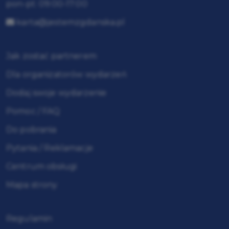
pon-pt: 09:00-17:00
karta@jestemzgdanska.pl
Jak zostać partnerem
Dla organizatorów wydarzeń
Dodaj swoje wydarzenie
Pomoc / FAQ
Do pobrania
Pytania / Reklamacje
Centrum obsługi
Mapa strony
Regulamin