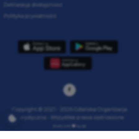
Deklaracja dostępności
Polityka prywatności
Copyright © 2021 - 2026 Gdańska Organizacja
Turystyczna - Wszystkie prawa zastrzeżone
Build with
by qb