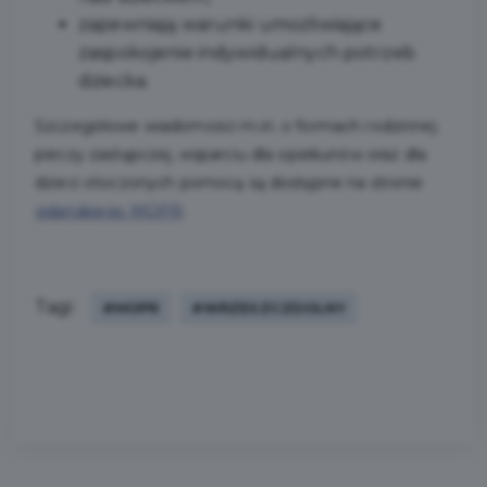
zapewniają warunki umożliwiające
zaspokojenie indywidualnych potrzeb
dziecka.
Szczegółowe wiadomości m.in. o formach rodzinnej
pieczy zastępczej, wsparciu dla opiekunów oraz dla
dzieci otoczonych pomocą są dostępne na stronie
gdańskiego MOPR
.
Tagi:
#MOPR
#WRZESZCZDOLNY