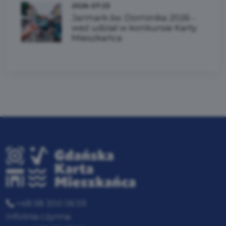
2026-07-23
Jarmark św. Dominika 2026 -
weź udział w konkursie Karty
Mieszkańca
+48 58 300 06 59
Infolinia czynna: