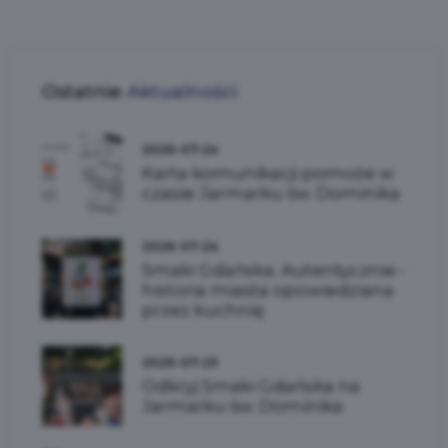
Ostatnie
Aktualności
2026-07-24
Karta komunikacji pomoże w
czasie Jarmarku św. Dominika
2026-07-24
Smaki Gdańska. Autentycznie -
historia miasta opowiedziana
przez kuchnię
2026-07-23
Odkryj Smaki Gdańska na
Jarmarku św. Dominika