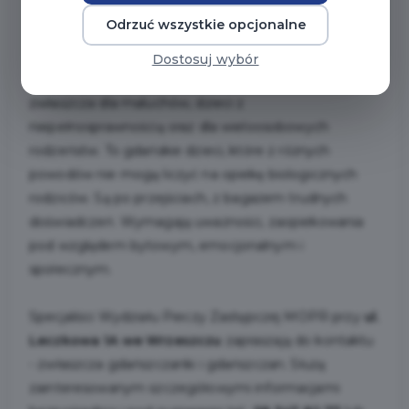
Odrzuć wszystkie opcjonalne
Zgłoś się do MOPR
Dostosuj wybór
Potrzebni są kandydaci na opiekunów zastępczych
zwłaszcza dla maluchów, dzieci z
niepełnosprawnością oraz dla wieloosobowych
rodzeństw. To gdańskie dzieci, które z różnych
powodów nie mogą liczyć na opiekę biologicznych
rodziców. Są po przejściach, z bagażem trudnych
doświadczeń. Wymagają uważności, zaopiekowania
pod względem bytowym, emocjonalnym i
społecznym.
Specjaliści Wydziału Pieczy Zastępczej MOPR przy
ul.
Leczkowa 1A we Wrzeszczu
zapraszają do kontaktu
- zwłaszcza gdańszczanki i gdańszczan. Służą
zainteresowanym szczegółowymi informacjami