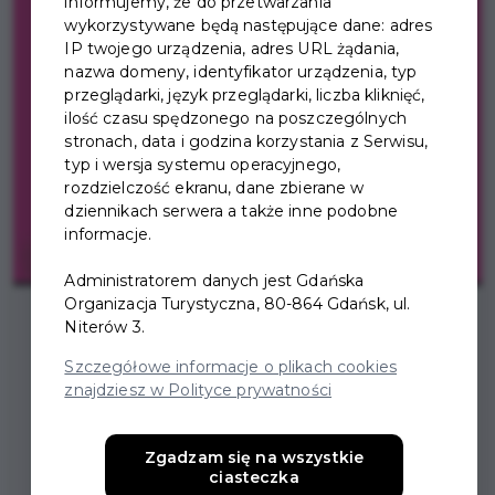
informujemy, że do przetwarzania
wykorzystywane będą następujące dane: adres
IP twojego urządzenia, adres URL żądania,
nazwa domeny, identyfikator urządzenia, typ
przeglądarki, język przeglądarki, liczba kliknięć,
ilość czasu spędzonego na poszczególnych
stronach, data i godzina korzystania z Serwisu,
typ i wersja systemu operacyjnego,
rozdzielczość ekranu, dane zbierane w
dziennikach serwera a także inne podobne
informacje.
Administratorem danych jest Gdańska
Organizacja Turystyczna, 80-864 Gdańsk, ul.
Niterów 3.
Szczegółowe informacje o plikach cookies
znajdziesz w Polityce prywatności
FOBIA - XII EDYCJA
Zgadzam się na wszystkie
FESTIWALU WYBRZEŻE
ciasteczka