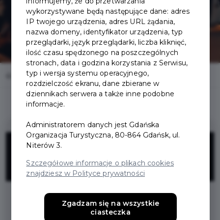
informujemy, że do przetwarzania
wykorzystywane będą następujące dane: adres
IP twojego urządzenia, adres URL żądania,
nazwa domeny, identyfikator urządzenia, typ
przeglądarki, język przeglądarki, liczba kliknięć,
ilość czasu spędzonego na poszczególnych
stronach, data i godzina korzystania z Serwisu,
typ i wersja systemu operacyjnego,
Home
Korzyści
Plenum
rozdzielczość ekranu, dane zbierane w
dziennikach serwera a także inne podobne
informacje.
Administratorem danych jest Gdańska
Organizacja Turystyczna, 80-864 Gdańsk, ul.
15%
Niterów 3.
Szczegółowe informacje o plikach cookies
ZNIŻKI
znajdziesz w Polityce prywatności
15% zniżki na selekcję kaw, śniadań oraz
Zgadzam się na wszystkie
ciasteczka
wypieków