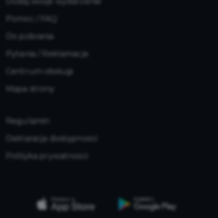
Dodaj swoje wydarzenie
Pomoc / FAQ
Do pobrania
Pytania / Reklamacje
Centrum obsługi
Mapa strony
Regulamin
Deklaracja dostępności
Polityka prywatności