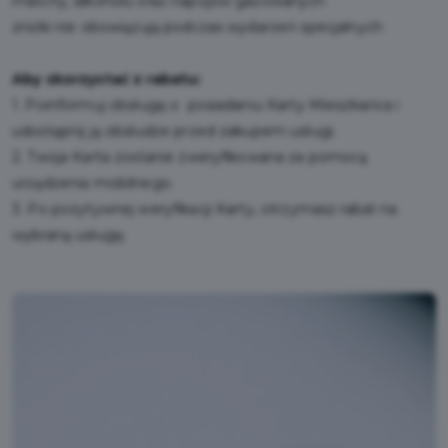
matchy, alkoholu oraz napojów gazowanych
zniżki nie obowiązują podczas wydarzeń specjalnych
Aby skorzystać z rabatu:
1. Poinformuj obsługę o posiadaniu Karty Mieszkańca i
udostępnij ją obsłudze przed zakupem usługi.
2. Twoja Karta zostanie zweryfikowana za pomocą
urządzenia mobilnego.
3. Po pozytywnej weryfikacji Karty, otrzymasz rabat na
wybraną usługę.