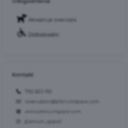
Udogodnienia
Akceptuje zwierzęta
Dostosowany
Kontakt
792 623 192
reservation@plenumspace.com
www.plenumspace.com
/plenum_space/