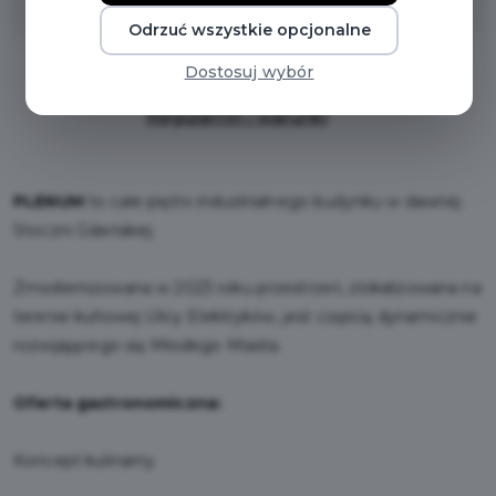
Odrzuć wszystkie opcjonalne
Dostosuj wybór
Regulamin i warunki
PLENUM
to całe piętro industrialnego budynku w dawnej
Stoczni Gdańskiej.
Zmodernizowana w 2023 roku przestrzeń, zlokalizowana na
terenie kultowej Ulicy Elektryków, jest częścią dynamicznie
rozwijającego się Młodego Miasta.
Oferta gastronomiczna:
Koncept kulinarny