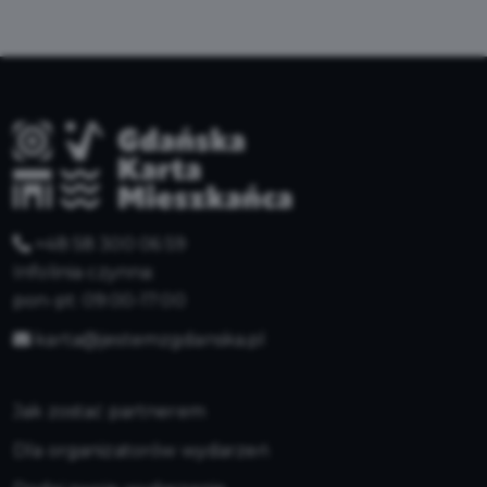
+48 58 300 06 59
Infolinia czynna:
pon-pt: 09:00-17:00
karta@jestemzgdanska.pl
Jak zostać partnerem
Dla organizatorów wydarzeń