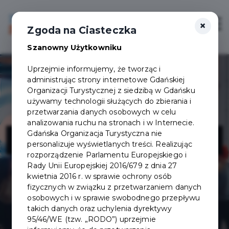
×
Login/Rejestracja
Otwór
Zgoda na Ciasteczka
Szanowny Użytkowniku
Uprzejmie informujemy, że tworząc i
administrując strony internetowe Gdańskiej
Organizacji Turystycznej z siedzibą w Gdańsku
używamy technologii służących do zbierania i
przetwarzania danych osobowych w celu
analizowania ruchu na stronach i w Internecie.
Plenum
Gdańska Organizacja Turystyczna nie
personalizuje wyświetlanych treści. Realizując
rozporządzenie Parlamentu Europejskiego i
Rady Unii Europejskiej 2016/679 z dnia 27
kwietnia 2016 r. w sprawie ochrony osób
fizycznych w związku z przetwarzaniem danych
osobowych i w sprawie swobodnego przepływu
takich danych oraz uchylenia dyrektywy
95/46/WE (tzw. „RODO”) uprzejmie