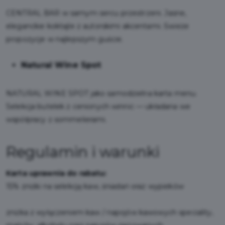
CENTRAL BAR w samym sercu przestrzeni. Jasne,
eleganckie koktajle z autorskimi akcentami. Świeże
propozycje w najlepszym guście.
Natural Wine Spot
NATURAL WINE SPOT jako samodzielna karta menu.
Selekcja butelek z cenionych winnic — układana we
współpracy z sommelierami.
Regulamin i warunki
Karta uprawnia do rabatu:
15% zniżki na selekcję kaw, śniadań oraz wypieków
zniżka z wyłączeniem kaw / napojów kawowych speciality,