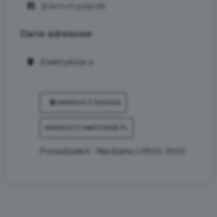
/plenum.gdansk
Dane
adresowe
Elektryków 4
NAWIGUJ Z GOOGLE
NAWIGUJ Z JAKDOJADE.PL
Poniedziałek - Niedziela | 09:00-19:00