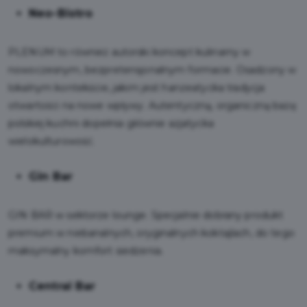
Neo-Bistro
PLENUM to również autorski koncept kulinarny w
nowoczesnym, bezpretensjonalnym formacie. Osadzony w
lokalnym kontekście, jakim jest hanzeatycka tradycja
otwartości na nowe wpływy. Autentyczną, organiczną bazę
polskiej kuchni dopełnia głównie azjatycka
wielokulturowość.
Gin Bar
GIN BAR w sektorze lounge. Specjalnie dobrany produkt
premium w niebanalnych, oryginalnych koktajlach, do tego
maksymalny komfort siedzenia.
Central Bar