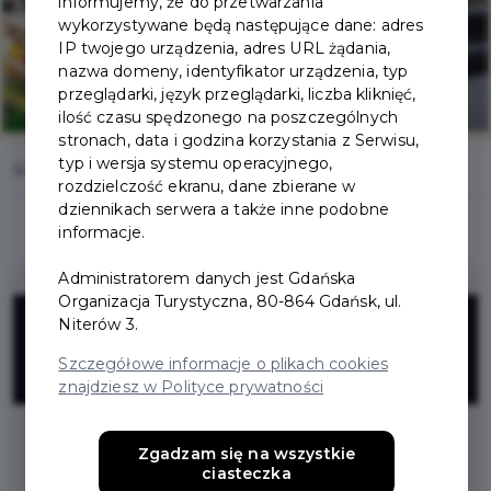
informujemy, że do przetwarzania
wykorzystywane będą następujące dane: adres
IP twojego urządzenia, adres URL żądania,
nazwa domeny, identyfikator urządzenia, typ
przeglądarki, język przeglądarki, liczba kliknięć,
ilość czasu spędzonego na poszczególnych
stronach, data i godzina korzystania z Serwisu,
typ i wersja systemu operacyjnego,
Home
Korzyści
Pan Nagrobek
rozdzielczość ekranu, dane zbierane w
dziennikach serwera a także inne podobne
informacje.
Administratorem danych jest Gdańska
Organizacja Turystyczna, 80-864 Gdańsk, ul.
20%
Niterów 3.
Szczegółowe informacje o plikach cookies
ZNIŻKI
znajdziesz w Polityce prywatności
20% zniżki na pierwszą usługę
Zgadzam się na wszystkie
ciasteczka
profesjonalnego sprzątania nagrobka