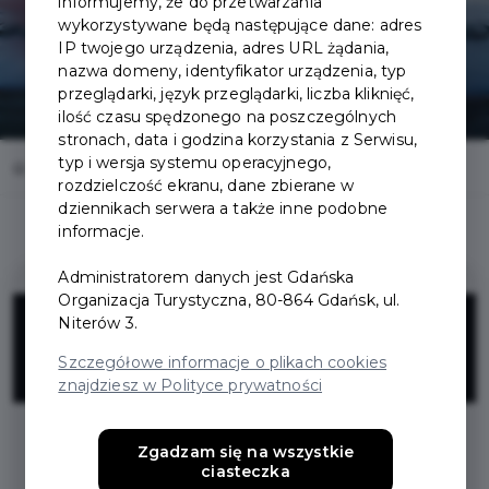
informujemy, że do przetwarzania
wykorzystywane będą następujące dane: adres
IP twojego urządzenia, adres URL żądania,
nazwa domeny, identyfikator urządzenia, typ
przeglądarki, język przeglądarki, liczba kliknięć,
ilość czasu spędzonego na poszczególnych
stronach, data i godzina korzystania z Serwisu,
typ i wersja systemu operacyjnego,
Home
Korzyści
Muzeum II Wojny Światowej
rozdzielczość ekranu, dane zbierane w
dziennikach serwera a także inne podobne
informacje.
Administratorem danych jest Gdańska
Organizacja Turystyczna, 80-864 Gdańsk, ul.
7 zł
Niterów 3.
Szczegółowe informacje o plikach cookies
ZNIŻKI
znajdziesz w Polityce prywatności
[Pakiet Biblioteczny] - bilet normalny
Zgadzam się na wszystkie
ciasteczka
w cenie biletu ulgowego