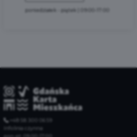
poniedziałek - piątek | 09:00-17:00
+48 58 300 06 59
Infolinia czynna:
pon-pt: 09:00-17:00