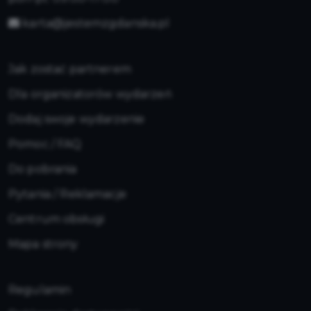
karta@jestemzgdanska.pl
Jak zostać partnerem
Dla organizatorów wydarzeń
Dodaj swoje wydarzenie
Pomoc / FAQ
Do pobrania
Pytania / Reklamacje
Centrum obsługi
Mapa strony
Regulamin