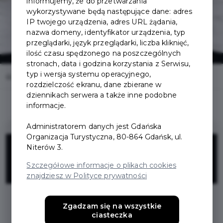
informujemy, że do przetwarzania
wykorzystywane będą następujące dane: adres
IP twojego urządzenia, adres URL żądania,
nazwa domeny, identyfikator urządzenia, typ
przeglądarki, język przeglądarki, liczba kliknięć,
ilość czasu spędzonego na poszczególnych
stronach, data i godzina korzystania z Serwisu,
typ i wersja systemu operacyjnego,
Home
Korzyści
Hippo Sklep
rozdzielczość ekranu, dane zbierane w
dziennikach serwera a także inne podobne
informacje.
Administratorem danych jest Gdańska
Organizacja Turystyczna, 80-864 Gdańsk, ul.
10%
Niterów 3.
Szczegółowe informacje o plikach cookies
ZNIŻKI
znajdziesz w Polityce prywatności
[Duża Rodzina] 10% zniżki na ofertę
Zgadzam się na wszystkie
ciasteczka
sklepu internetowego z pościelą dla