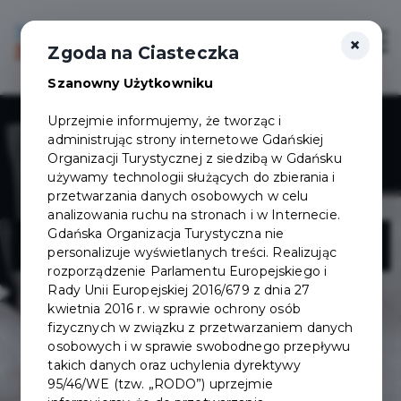
×
Login/Rejestracja
Otwór
Zgoda na Ciasteczka
Szanowny Użytkowniku
Uprzejmie informujemy, że tworząc i
administrując strony internetowe Gdańskiej
Organizacji Turystycznej z siedzibą w Gdańsku
używamy technologii służących do zbierania i
przetwarzania danych osobowych w celu
analizowania ruchu na stronach i w Internecie.
Hippo Sklep
Gdańska Organizacja Turystyczna nie
personalizuje wyświetlanych treści. Realizując
rozporządzenie Parlamentu Europejskiego i
Rady Unii Europejskiej 2016/679 z dnia 27
kwietnia 2016 r. w sprawie ochrony osób
fizycznych w związku z przetwarzaniem danych
osobowych i w sprawie swobodnego przepływu
takich danych oraz uchylenia dyrektywy
95/46/WE (tzw. „RODO”) uprzejmie