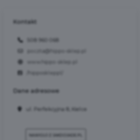
Kontakt
508 960 068
poczta@hippo-sklep.pl
www.hippo-sklep.pl
/hipposkleppl/
Dane
adresowe
ul. Perfekcyjna 8, Kielce
NAWIGUJ Z JAKDOJADE.PL