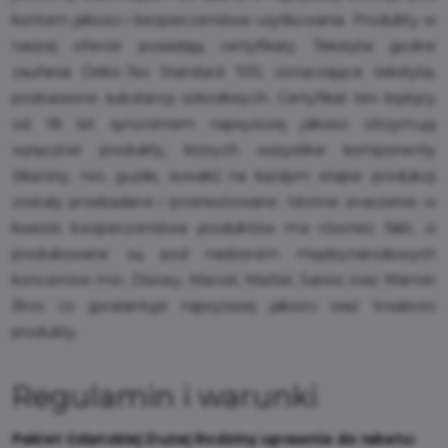
kontem jakości i bezpieczeństwa użytkowania. Produkty w
naszej ofercie posiadają certyfikaty Tekstylia godne
zaufania Oeko-Tex Standard 100, oznaczające tekstylia,
pozbawione substancji szkodliwych. Certyfikat ten będący
od 18 lat synonimem najwyższej jakości otrzymują
wyłącznie produkty, których wszystkie komponenty
(tkaniny, nici, guziki, suwaki) na każdym etapie produkcji
zostały przebadane i przetestowane. Istotne znaczenie w
kwestii bezpieczeństwa produktów ma również fakt, iż
produkowane są pod nadzorem międzynarodowych
koncernów min. Disney, Marvel, Mattel, Sanrio oraz Warner
Bros co gwarantuje najwyższej jakości oraz trwałości
produkty.
Regulamin i warunki
Pakiet Gdańskiej Dużej Rodziny uprawnia do rabatu: