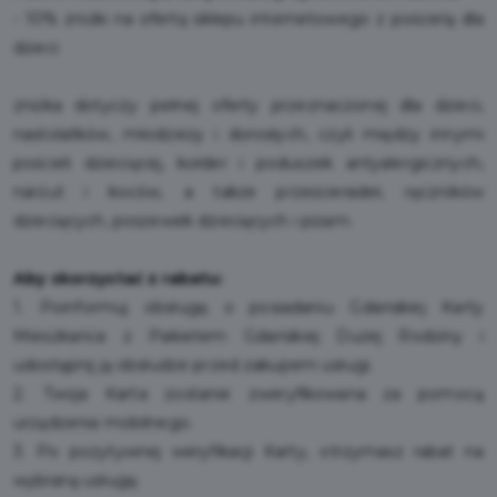
- 10% zniżki na ofertę sklepu internetowego z pościelą dla
dzieci
zniżka dotyczy pełnej oferty przeznaczonej dla dzieci,
nastolatków, młodzieży i dorosłych, czyli między innymi
pościeli dziecięcej, kołder i poduszek antyalergicznych,
narzut i koców, a także prześcieradeł, ręczników
dziecięcych, poszewek dziecięcych i piżam.
Aby skorzystać z rabatu:
1. Poinformuj obsługę o posiadaniu Gdańskiej Karty
Mieszkańca z Pakietem Gdańskiej Dużej Rodziny i
udostępnij ją obsłudze przed zakupem usługi.
2. Twoja Karta zostanie zweryfikowana za pomocą
urządzenia mobilnego.
3. Po pozytywnej weryfikacji Karty, otrzymasz rabat na
wybraną usługę.