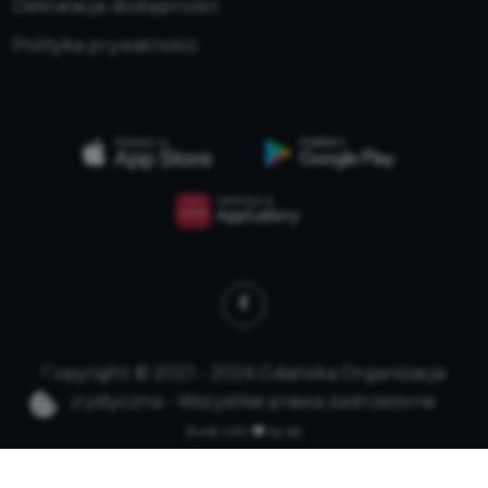
Deklaracja dostępności
Polityka prywatności
Copyright © 2021 - 2026 Gdańska Organizacja
Turystyczna - Wszystkie prawa zastrzeżone
Build with
by qb