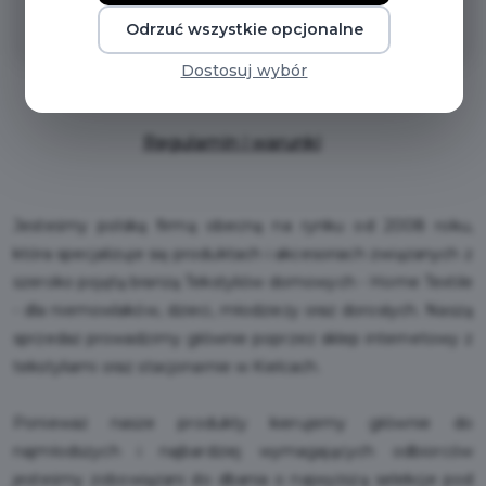
dzieci
Odrzuć wszystkie opcjonalne
Dostosuj wybór
Regulamin i warunki
Jesteśmy polską firmą obecną na rynku od 2008 roku,
która specjalizuje się produktach i akcesoriach związanych z
szeroko pojętą branżą Tekstyliów domowych - Home Textile
- dla niemowlaków, dzieci, młodzieży oraz dorosłych. Naszą
sprzedaż prowadzimy głównie poprzez sklep internetowy z
tekstyliami oraz stacjonarnie w Kielcach.
Ponieważ nasze produkty kierujemy głównie do
najmłodszych i najbardziej wymagających odbiorców
jesteśmy zobowiązani do dbania o najwyższą selekcje pod