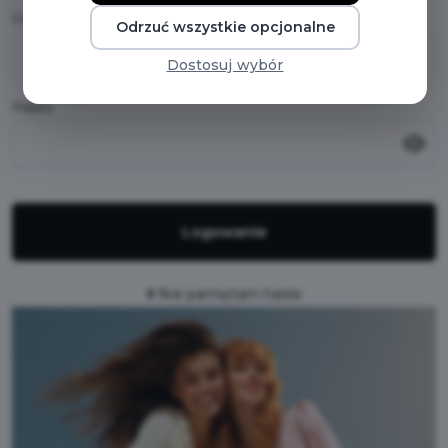
Login
(E-mail / Telefon komórkowy)
Odrzuć wszystkie opcjonalne
Dostosuj wybór
Hasło
Logowanie
Nie pamiętam hasła