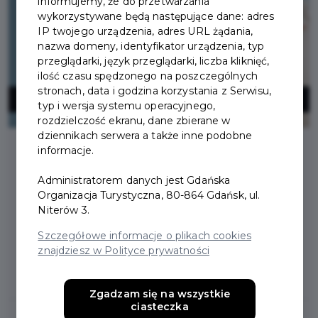
informujemy, że do przetwarzania
wykorzystywane będą następujące dane: adres
IP twojego urządzenia, adres URL żądania,
nazwa domeny, identyfikator urządzenia, typ
przeglądarki, język przeglądarki, liczba kliknięć,
ilość czasu spędzonego na poszczególnych
stronach, data i godzina korzystania z Serwisu,
typ i wersja systemu operacyjnego,
rozdzielczość ekranu, dane zbierane w
dziennikach serwera a także inne podobne
informacje.
Logowanie / Załóż
Administratorem danych jest Gdańska
Organizacja Turystyczna, 80-864 Gdańsk, ul.
konto
Niterów 3.
Szczegółowe informacje o plikach cookies
znajdziesz w Polityce prywatności
Zaloguj
Załóż konto
Zgadzam się na wszystkie
ciasteczka