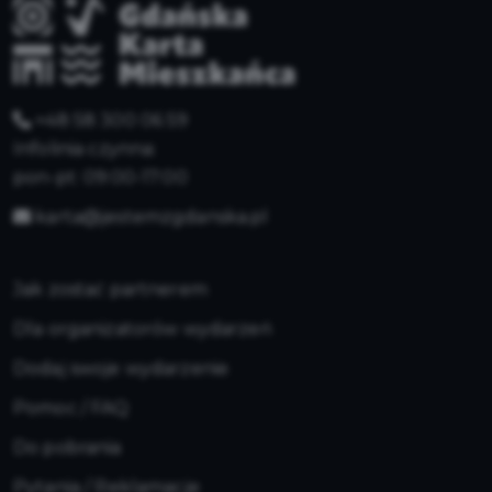
+48 58 300 06 59
Infolinia czynna:
pon-pt: 09:00-17:00
karta@jestemzgdanska.pl
Jak zostać partnerem
Dla organizatorów wydarzeń
Dodaj swoje wydarzenie
Pomoc / FAQ
Do pobrania
Pytania / Reklamacje