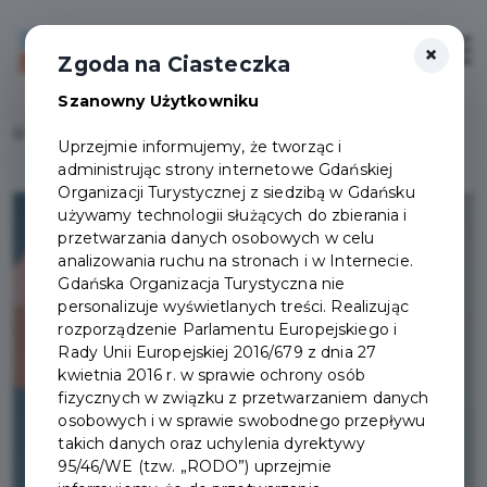
×
Login/Rejestracja
Otwór
Zgoda na Ciasteczka
Szanowny Użytkowniku
Home
Załóż konto
Uprzejmie informujemy, że tworząc i
administrując strony internetowe Gdańskiej
Organizacji Turystycznej z siedzibą w Gdańsku
używamy technologii służących do zbierania i
przetwarzania danych osobowych w celu
analizowania ruchu na stronach i w Internecie.
Gdańska Organizacja Turystyczna nie
personalizuje wyświetlanych treści. Realizując
rozporządzenie Parlamentu Europejskiego i
Rady Unii Europejskiej 2016/679 z dnia 27
kwietnia 2016 r. w sprawie ochrony osób
fizycznych w związku z przetwarzaniem danych
osobowych i w sprawie swobodnego przepływu
takich danych oraz uchylenia dyrektywy
95/46/WE (tzw. „RODO”) uprzejmie