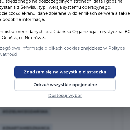
su spędzonego na poszczególnych stronach, data i godzina
zystania z Serwisu, typ i wersja systemu operacyjnego,
CZYTAJ WIĘCEJ
dzielczość ekranu, dane zbierane w dziennikach serwera a takż
e podobne informacje.
inistratorem danych jest Gdańska Organizacja Turystyczna, 80
 Gdańsk, ul. Niterów 3.
zegółowe informacje o plikach cookies znajdziesz w Polityce
watności
Nowe stawki opłat za
parkowanie w Gdańsku.
Zgadzam się na wszystkie ciasteczka
Rabat z Kartą Mieszkańca!
Odrzuć wszystkie opcjonalne
#GZDIZ
Dostosuj wybór
#DZIELNICEGDAŃSKA
#ZKARTAMIESZKANCA