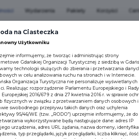
lności
Wydarzenia
Pakiety
Korzyści
Cen
oda na Ciasteczka
anowny Użytkowniku
zejmie informujemy, że tworząc i administrując strony
ernetowe Gdańskiej Organizacji Turystycznej z siedzibą w Gdań
Bezpłatne wejścia z Kartą
wamy technologii służących do zbierania i przetwarzania danyc
Mieszkańca w 2026 roku
bowych w celu analizowania ruchu na stronach i w Internecie.
ńska Organizacja Turystyczna nie personalizuje wyświetlanych
ści. Realizując rozporządzenie Parlamentu Europejskiego i Rad
#DZIELNICEGDAŃSKA
i Europejskiej 2016/679 z dnia 27 kwietnia 2016 r. w sprawie och
b fizycznych w związku z przetwarzaniem danych osobowych i
W roku 2026 użytkownikom aktywnej
awie swobodnego przepływu takich danych oraz uchylenia
ektywy 95/46/WE (tzw. „RODO”) uprzejmie informujemy, że do
Karty Mieszkańca przysługuje aż 30
etwarzania wykorzystywane będą następujące dane: adres IP
bezpłatnych biletów wstępu do różnych
jego urządzenia, adres URL żądania, nazwa domeny, identyfika
atrakcji miejskich....
ądzenia, typ przeglądarki, język przeglądarki, liczba kliknięć, ilość