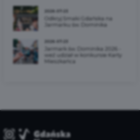
2026-07-23
Odkryj Smaki Gdańska na
Jarmarku św. Dominika
2026-07-23
Jarmark św. Dominika 2026 -
weź udział w konkursie Karty
Mieszkańca