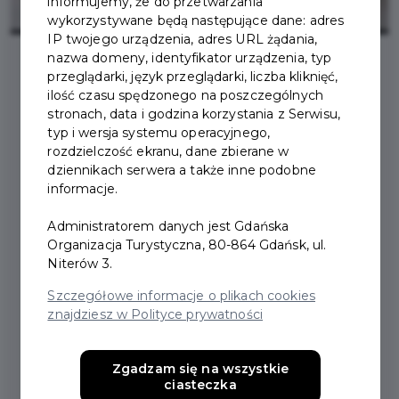
informujemy, że do przetwarzania
wykorzystywane będą następujące dane: adres
IP twojego urządzenia, adres URL żądania,
nazwa domeny, identyfikator urządzenia, typ
przeglądarki, język przeglądarki, liczba kliknięć,
2026-02-05
ilość czasu spędzonego na poszczególnych
stronach, data i godzina korzystania z Serwisu,
typ i wersja systemu operacyjnego,
WYPADEK, POWAŻNA
rozdzielczość ekranu, dane zbierane w
dziennikach serwera a także inne podobne
KONTUZJA – WYPOŻYCZ
informacje.
SPRZĘT DO
Administratorem danych jest Gdańska
REHABILITACJI
Organizacja Turystyczna, 80-864 Gdańsk, ul.
Niterów 3.
Szczegółowe informacje o plikach cookies
Mieszkanki i mieszkańcy Gdańska także w 2026 roku
znajdziesz w Polityce prywatności
mogą korzystać z szerokiej oferty wypożyczalni
sprzętu rehabilitacyjnego. Mieści się ona przy
al. Gen.
Zgadzam się na wszystkie
Józefa Hallera 115.
By otrzymać pomoc, wystarczy
ciasteczka
pisemne wskazanie lekarza lub fizjoterapeuty o