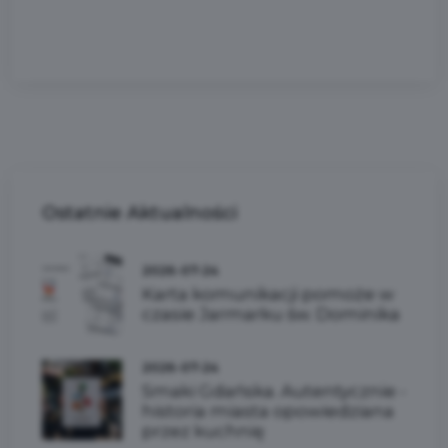
Ostatnie
Aktualności
2026-07-24
Karta komunikacji pomoże w
czasie Jarmarku św. Dominika
2026-07-24
Smaki Gdańska. Autentycznie -
historia miasta opowiedziana
przez kuchnię