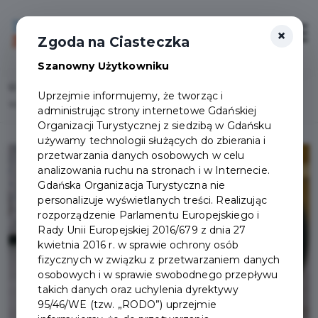
×
Login/Rejestracja
Otwór
Zgoda na Ciasteczka
Szanowny Użytkowniku
Home
Lista aktualności
Uprzejmie informujemy, że tworząc i
Wypadek, poważna kontuzja – wypożycz sprzęt do rehabilitacji
administrując strony internetowe Gdańskiej
Organizacji Turystycznej z siedzibą w Gdańsku
używamy technologii służących do zbierania i
przetwarzania danych osobowych w celu
analizowania ruchu na stronach i w Internecie.
Gdańska Organizacja Turystyczna nie
personalizuje wyświetlanych treści. Realizując
rozporządzenie Parlamentu Europejskiego i
Rady Unii Europejskiej 2016/679 z dnia 27
kwietnia 2016 r. w sprawie ochrony osób
fizycznych w związku z przetwarzaniem danych
osobowych i w sprawie swobodnego przepływu
takich danych oraz uchylenia dyrektywy
95/46/WE (tzw. „RODO”) uprzejmie