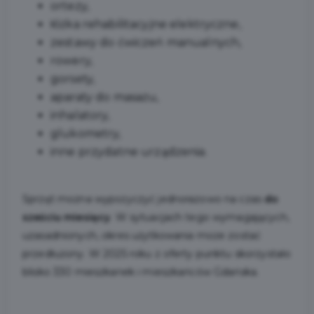
ortezy,
łóżka rehabilitacyjne elektryczne,
zestawy do ćwiczeń manualnych,
rowery,
gorsety,
aparaty do masażu,
inhalatory,
glukometry,
inne przydatne urządzenia.
Sprzęt można wypożyczyć jednorazowo na czas
do
sześciu miesięcy
. W sytuacjach tego wymagających,
uzasadnionych, okres użytkowania może zostać
przedłużony. W 2025 roku z oferty punktu skorzystało
blisko 330 mieszkanek i mieszkańców Gdańska.