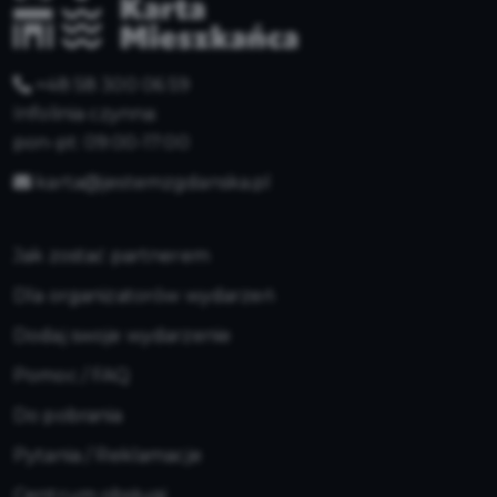
+48 58 300 06 59
Infolinia czynna:
pon-pt: 09:00-17:00
karta@jestemzgdanska.pl
Jak zostać partnerem
Dla organizatorów wydarzeń
Dodaj swoje wydarzenie
Pomoc / FAQ
Do pobrania
Pytania / Reklamacje
Centrum obsługi