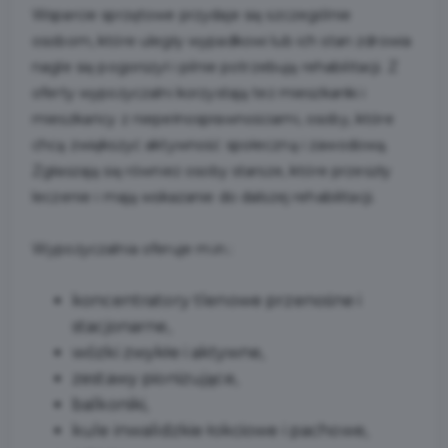
Wsparcie sprzętowe przydaje się szczególnie
osobom, które uległy wypadkowi lub ich stan zdrowia
nagle się pogorszył i pilnie potrzebują rehabilitacji. Z
oferty wypożyczalni korzystają też mieszkanki i
mieszkańcy z niepełnosprawnościami, osoby, które
chcą zwiększyć aktywność społeczną i zawodową.
Zgłaszają się również osoby starsze, które przeszły
leczenie i mają wskazanie do dalszej rehabilitacji.
Wypożyczalnia oferuje m.in.:
koncentratory tlenowe przenośne i
stacjonarne,
wózki zwykłe i aktywne,
zestawy pionizujące,
balkoniki,
kule inwalidzkie łokciowe i pachowe,