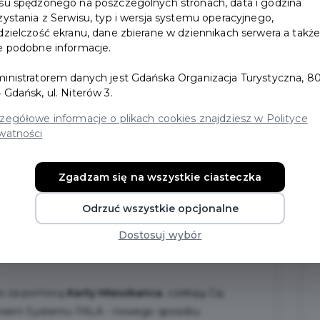
su spędzonego na poszczególnych stronach, data i godzina
zystania z Serwisu, typ i wersja systemu operacyjnego,
dzielczość ekranu, dane zbierane w dziennikach serwera a takż
e podobne informacje.
inistratorem danych jest Gdańska Organizacja Turystyczna, 80
 Gdańsk, ul. Niterów 3.
zegółowe informacje o plikach cookies znajdziesz w Polityce
watności
Zgadzam się na wszystkie ciasteczka
Odrzuć wszystkie opcjonalne
RTA MIESZKAŃCA –
Dostosuj wybór
SISZ WIEDZIEĆ
ego za pomocą
Karty Mieszkańca
, czekają Cię
niem Systemu FALA - nowego sposobu