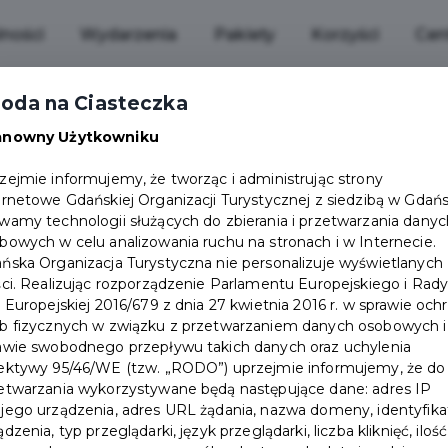
lności
Wydarzenia
Pakiety
Korzyści
Cen
oda na Ciasteczka
ca – wszystko, co musisz wiedzieć
anowny Użytkowniku
zejmie informujemy, że tworząc i administrując strony
ernetowe Gdańskiej Organizacji Turystycznej z siedzibą w Gdań
wamy technologii służących do zbierania i przetwarzania danyc
bowych w celu analizowania ruchu na stronach i w Internecie.
ńska Organizacja Turystyczna nie personalizuje wyświetlanych
ści. Realizując rozporządzenie Parlamentu Europejskiego i Rad
i Europejskiej 2016/679 z dnia 27 kwietnia 2016 r. w sprawie och
b fizycznych w związku z przetwarzaniem danych osobowych i
awie swobodnego przepływu takich danych oraz uchylenia
ektywy 95/46/WE (tzw. „RODO”) uprzejmie informujemy, że do
etwarzania wykorzystywane będą następujące dane: adres IP
jego urządzenia, adres URL żądania, nazwa domeny, identyfika
ądzenia, typ przeglądarki, język przeglądarki, liczba kliknięć, ilość