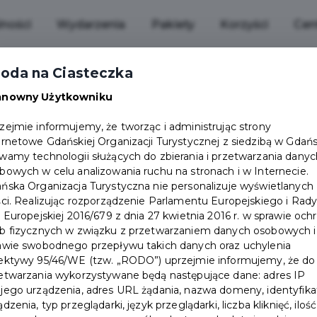
lności
Wydarzenia
Pakiety
Korzyści
Cen
oda na Ciasteczka
a 2025 rok!
anowny Użytkowniku
zejmie informujemy, że tworząc i administrując strony
ernetowe Gdańskiej Organizacji Turystycznej z siedzibą w Gdań
wamy technologii służących do zbierania i przetwarzania danyc
bowych w celu analizowania ruchu na stronach i w Internecie.
ńska Organizacja Turystyczna nie personalizuje wyświetlanych
ści. Realizując rozporządzenie Parlamentu Europejskiego i Rad
i Europejskiej 2016/679 z dnia 27 kwietnia 2016 r. w sprawie och
b fizycznych w związku z przetwarzaniem danych osobowych i
awie swobodnego przepływu takich danych oraz uchylenia
ektywy 95/46/WE (tzw. „RODO”) uprzejmie informujemy, że do
etwarzania wykorzystywane będą następujące dane: adres IP
jego urządzenia, adres URL żądania, nazwa domeny, identyfika
ądzenia, typ przeglądarki, język przeglądarki, liczba kliknięć, ilość