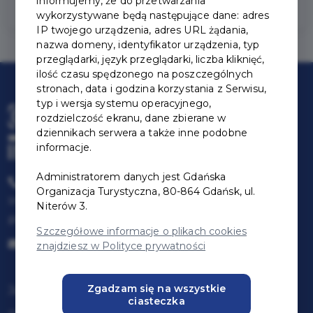
informujemy, że do przetwarzania
wykorzystywane będą następujące dane: adres
IP twojego urządzenia, adres URL żądania,
nazwa domeny, identyfikator urządzenia, typ
przeglądarki, język przeglądarki, liczba kliknięć,
ilość czasu spędzonego na poszczególnych
stronach, data i godzina korzystania z Serwisu,
typ i wersja systemu operacyjnego,
rozdzielczość ekranu, dane zbierane w
dziennikach serwera a także inne podobne
informacje.
Administratorem danych jest Gdańska
+48 58 300 06 59
Organizacja Turystyczna, 80-864 Gdańsk, ul.
Infolinia czynna:
Niterów 3.
pon-pt: 09:00-17:00
Szczegółowe informacje o plikach cookies
karta@jestemzgdanska.pl
znajdziesz w Polityce prywatności
Zgadzam się na wszystkie
Jak zostać partnerem
ciasteczka