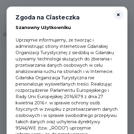
×
Zgoda na Ciasteczka
Szanowny Użytkowniku
Home
Popularne pytania
Uprzejmie informujemy, że tworząc i
administrując strony internetowe Gdańskiej
Organizacji Turystycznej z siedzibą w Gdańsku
używamy technologii służących do zbierania i
przetwarzania danych osobowych w celu
analizowania ruchu na stronach i w Internecie.
Gdańska Organizacja Turystyczna nie
personalizuje wyświetlanych treści. Realizując
rozporządzenie Parlamentu Europejskiego i
Rady Unii Europejskiej 2016/679 z dnia 27
Potrzebujesz
Pomocy?
kwietnia 2016 r. w sprawie ochrony osób
karta@jestemzgdanska.pl
fizycznych w związku z przetwarzaniem danych
osobowych i w sprawie swobodnego przepływu
takich danych oraz uchylenia dyrektywy
+48 58 300 06 59
95/46/WE (tzw. „RODO”) uprzejmie
pon-pt: 09:00 - 17:00