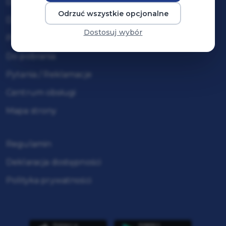
Dla organizatorów wydarzeń
Odrzuć wszystkie opcjonalne
Dodaj swoje wydarzenie
Dostosuj wybór
Pomoc / FAQ
Do pobrania
Pytania / Reklamacje
Centrum obsługi
Mapa strony
Regulamin
Deklaracja dostępności
Polityka prywatności